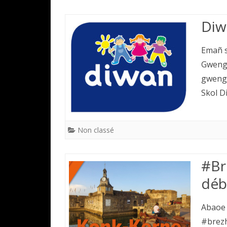
Diw
Emañ s
Gwengo
gwengo
Skol 
Non classé
#Br
déb
Abaoe 
#brezh