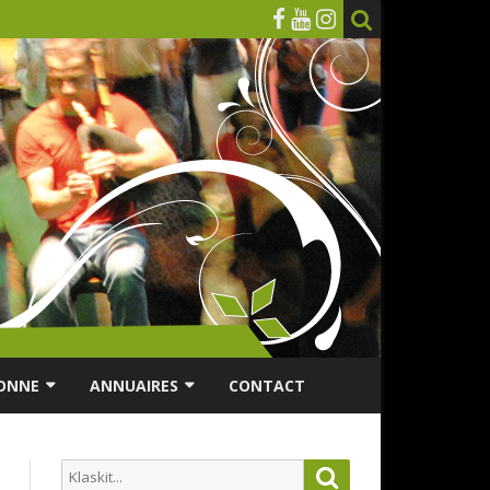
ONNE
ANNUAIRES
CONTACT
RSONNES ÂGÉES
ANNUAIRE ASSOCIATIONS
Search
Search
ES
ANNUAIRES DES MUSICIENS