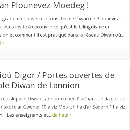
an Plounevez-Moedeg !
, gratuite et ouverte à tous, l’école Diwan de Plounevez-
 vous invite à découvrir ce qu’est le bilinguisme en
ion et comment il est pratiqué dans le réseau Diwan où…
l »
ioù Digor / Portes ouvertes de
cole Diwan de Lannion
 eo skipailh Diwan Lannuon o pediñ ac’hanoc’h da dorioù
ar skol d’ar Gwener 10 a viz Meurzh ha d’ar Sadorn 11 a viz
h. Les enseignants et…
da heul »