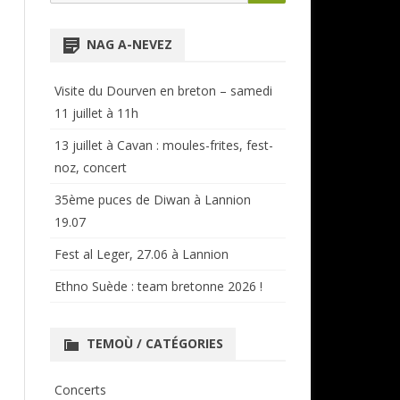
for:
NTENSIVES
ANNUAIRE RÉGIONAL
NAG A-NEVEZ
CERCLES ET BAGADOÙ
Visite du Dourven en breton – samedi
11 juillet à 11h
13 juillet à Cavan : moules-frites, fest-
noz, concert
35ème puces de Diwan à Lannion
19.07
Fest al Leger, 27.06 à Lannion
Ethno Suède : team bretonne 2026 !
TEMOÙ / CATÉGORIES
Concerts