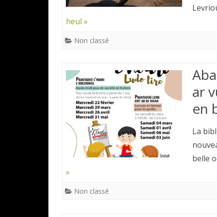
Levrio
heul »
Non classé
Aba
ar 
en 
La bib
nouvea
belle 
»
Non classé