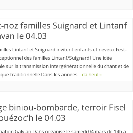
t-noz familles Suignard et Lintanf
avan le 04.03
milles Lintanf et Suignard invitent enfants et neveux Fest-
ceptionnel des familles Lintanf/Suignard ! Une idée
ale sur la transmission intergénérationnelle du chant et de
ique traditionnelle.Dans les années…
da heul »
ge biniou-bombarde, terroir Fisel
louézoc’h le 04.03
ciation Galv an Dañs organise le samedi 04 mars de 14h à