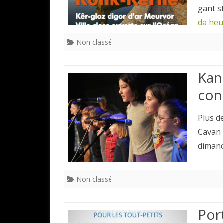
gant s
da heu
Non classé
Kan
con
Plus d
Cavan 
dimanc
Non classé
Por