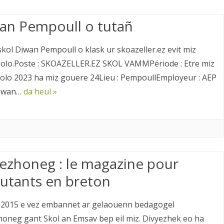
FORMATIONS I
an Pempoull o tutañ
TOPONYMIE
kol Diwan Pempoull o klask ur skoazeller.ez evit miz
lo.Poste : SKOAZELLER.EZ SKOL VAMMPériode : Etre miz
lo 2023 ha miz gouere 24Lieu : PempoullEmployeur : AEP
Diwan…
da heul »
ezhoneg : le magazine pour
utants en breton
2015 e vez embannet ar gelaouenn bedagogel
oneg gant Skol an Emsav bep eil miz. Divyezhek eo ha