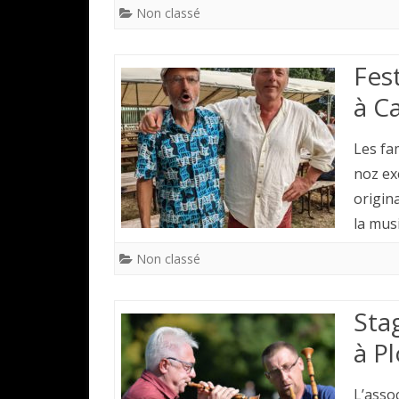
Non classé
Fes
à C
Les fa
noz ex
origin
la mus
Non classé
Sta
à P
L’asso