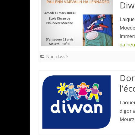
Diw
Laïque
Moëdec
immers
da heu
Non classé
Dor
l’é
Laouen
digor 
Meurz