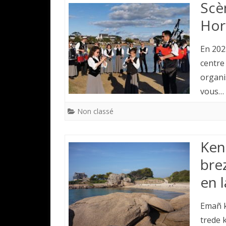
Scè
Hor
En 2023
centre
organi
vous…
Non classé
Ken
bre
en 
Emañ k
trede 