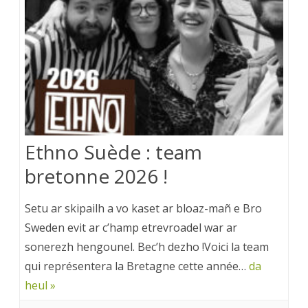
Ethno Suède : team
bretonne 2026 !
Setu ar skipailh a vo kaset ar bloaz-mañ e Bro
Sweden evit ar c’hamp etrevroadel war ar
sonerezh hengounel. Bec’h dezho !Voici la team
qui représentera la Bretagne cette année…
da
heul »