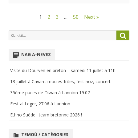
Pagination
1
2
3
…
50
Next »
des
Search
Searc
publications
for:
NAG A-NEVEZ
Visite du Dourven en breton – samedi 11 juillet à 11h
13 juillet à Cavan : moules-frites, fest-noz, concert
35ème puces de Diwan à Lannion 19.07
Fest al Leger, 27.06 à Lannion
Ethno Suède : team bretonne 2026 !
TEMOÙ / CATÉGORIES