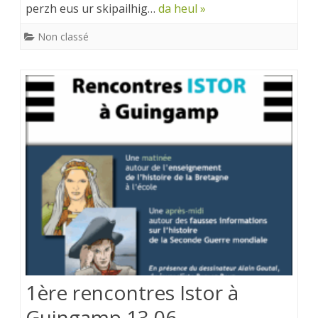
perzh eus ur skipailhig…
da heul »
Non classé
1ère rencontres Istor à
Guingamp 13.06