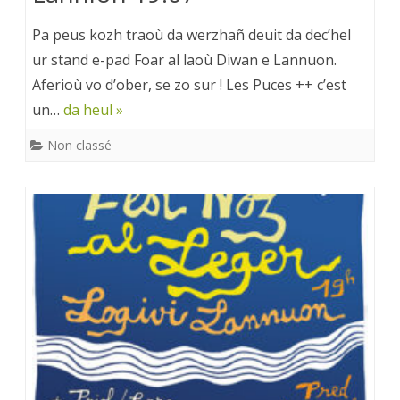
Pa peus kozh traoù da werzhañ deuit da dec’hel
ur stand e-pad Foar al laoù Diwan e Lannuon.
Aferioù vo d’ober, se zo sur ! Les Puces ++ c’est
un…
da heul »
Non classé