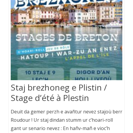
Staj brezhoneg e Plistin /
Stage d’été à Plestin
Deuit da gemer perzh e avañtur nevez stajoù berr
Roudour ! Ur staj dindan stumm ur c’hoari-roll
gant ur senario nevez : En hañv-mañ e vioc’h