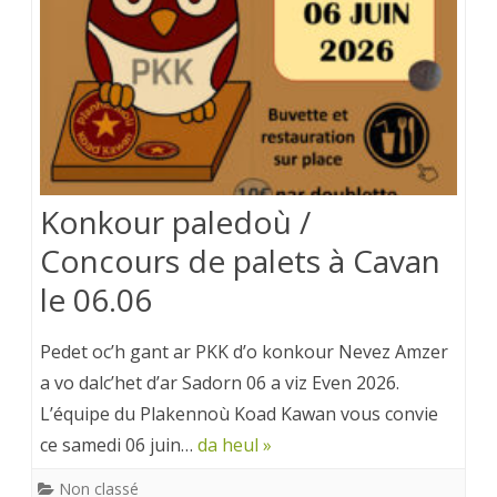
Konkour paledoù /
Concours de palets à Cavan
le 06.06
Pedet oc’h gant ar PKK d’o konkour Nevez Amzer
a vo dalc’het d’ar Sadorn 06 a viz Even 2026.
L’équipe du Plakennoù Koad Kawan vous convie
ce samedi 06 juin…
da heul »
Non classé