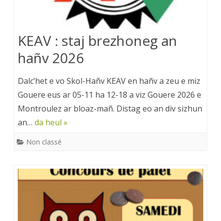
KEAV : staj brezhoneg an
hañv 2026
Dalc’het e vo Skol-Hañv KEAV en hañv a zeu e miz
Gouere eus ar 05-11 ha 12-18 a viz Gouere 2026 e
Montroulez ar bloaz-mañ. Distag eo an div sizhun
an…
da heul »
Non classé