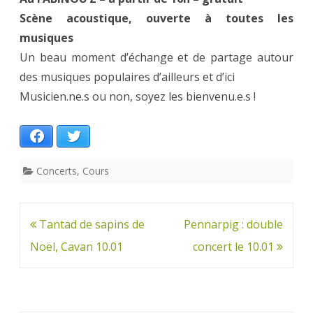
Scène acoustique, ouverte à toutes les
musiques
Un beau moment d’échange et de partage autour
des musiques populaires d’ailleurs et d’ici
Musicien.ne.s ou non, soyez les bienvenu.e.s !
Facebook
Twitter
Concerts
,
Cours
Navigation
Tantad de sapins de
Pennarpig : double
de
Noël, Cavan 10.01
concert le 10.01
l’article