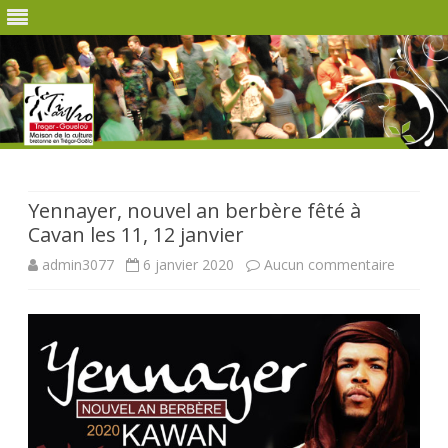
Skip
to
content
Yennayer, nouvel an berbère fêté à
Cavan les 11, 12 janvier
sur
admin3077
6 janvier 2020
Aucun commentaire
Yennaye
nouvel
an
berbère
fêté