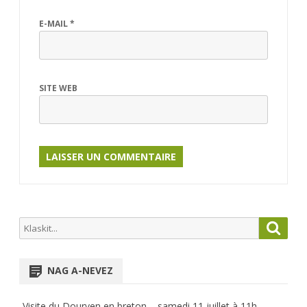
E-MAIL
*
SITE WEB
Search
Searc
for:
NAG A-NEVEZ
Visite du Dourven en breton – samedi 11 juillet à 11h