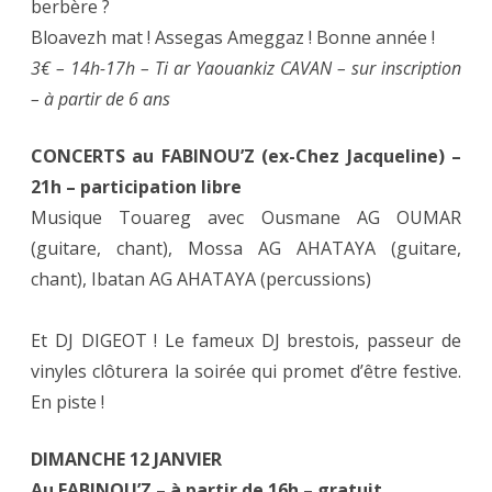
berbère ?
Bloavezh mat ! Assegas Ameggaz ! Bonne année !
3€ – 14h-17h – Ti ar Yaouankiz CAVAN – sur inscription
– à partir de 6 ans
CONCERTS au FABINOU’Z (ex-Chez Jacqueline) –
21h – participation libre
Musique Touareg avec Ousmane AG OUMAR
(guitare, chant), Mossa AG AHATAYA (guitare,
chant), Ibatan AG AHATAYA (percussions)
Et DJ DIGEOT ! Le fameux DJ brestois, passeur de
vinyles clôturera la soirée qui promet d’être festive.
En piste !
DIMANCHE 12 JANVIER
Au FABINOU’Z – à partir de 16h – gratuit