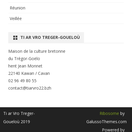
Réunion
Veillée
TI AR VRO TREGER-GOUELOÙ
Maison de la culture bretonne
du Trégor-Goëlo
hent Jean Monnet
22140 Kawan / Cavan
02 96 49 80 55
contact@tiarvro22.bzh
Ti ar Vro Treger-
Ribosome
by
Goueloù 2019
GalussoThemes.com
Powered by