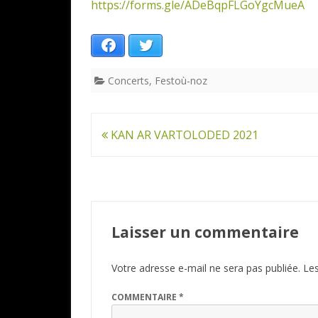
https://forms.gle/ADeBqpFLGoYgcMueA
Facebook
Twitter
Concerts
,
Festoù-noz
Navigation
KAN AR VARTOLODED 2021
de
l’article
Laisser un commentaire
Votre adresse e-mail ne sera pas publiée.
Les
COMMENTAIRE
*