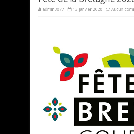
admin3077
13 janvier 2020
Aucun com