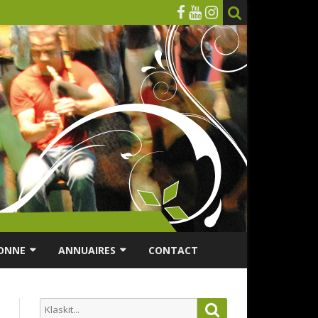
ONNE
ANNUAIRES
CONTACT
RSONNES ÂGÉES
ANNUAIRE ASSOCIATIONS
Search
Search
ES
ANNUAIRES DES MUSICIENS