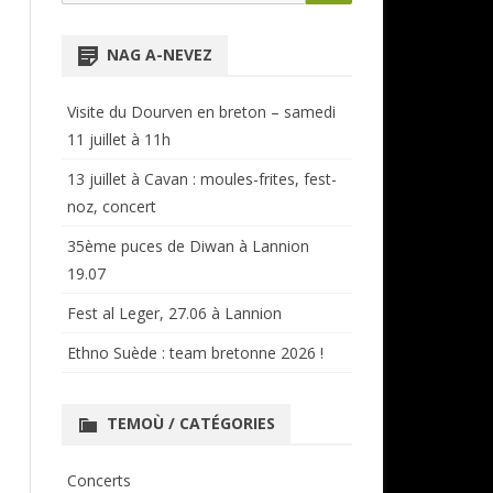
for:
NTENSIVES
ANNUAIRE RÉGIONAL
NAG A-NEVEZ
CERCLES ET BAGADOÙ
Visite du Dourven en breton – samedi
11 juillet à 11h
13 juillet à Cavan : moules-frites, fest-
noz, concert
35ème puces de Diwan à Lannion
19.07
Fest al Leger, 27.06 à Lannion
Ethno Suède : team bretonne 2026 !
TEMOÙ / CATÉGORIES
Concerts