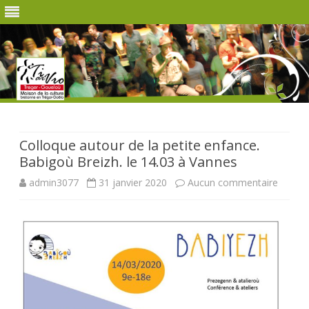
Skip
to
content
Colloque autour de la petite enfance.
Babigoù Breizh. le 14.03 à Vannes
sur
admin3077
31 janvier 2020
Aucun commentaire
Colloq
autour
de
la
petite