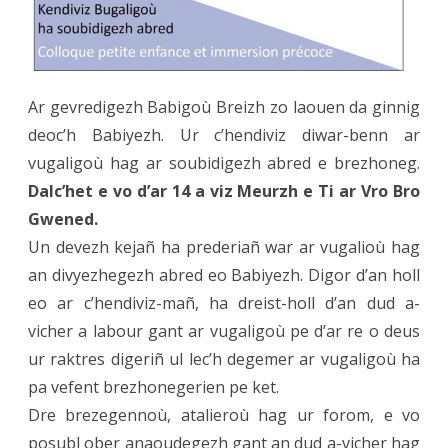
enfanc
Babig
Breizh.
Ar gevredigezh Babigoù Breizh zo laouen da ginnig
le
deoc’h Babiyezh. Ur c’hendiviz diwar-benn ar
vugaligoù hag ar soubidigezh abred e brezhoneg.
14.03
Dalc’het e vo d’ar 14 a viz Meurzh e Ti ar Vro Bro
à
Gwened.
Vanne
Un devezh kejañ ha prederiañ war ar vugalioù hag
an divyezhegezh abred eo Babiyezh. Digor d’an holl
eo ar c’hendiviz-mañ, ha dreist-holl d’an dud a-
vicher a labour gant ar vugaligoù pe d’ar re o deus
ur raktres digeriñ ul lec’h degemer ar vugaligoù ha
pa vefent brezhonegerien pe ket.
Dre brezegennoù, atalieroù hag ur forom, e vo
posubl ober anaoudegezh gant an dud a-vicher hag