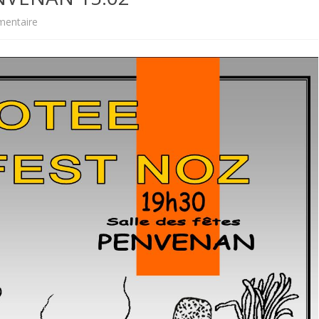
sur
entaire
FORMATIONS I
FEST-
TOPONYMIE
NOZ
/
PÔTEE
à
PENVENAN
15.02