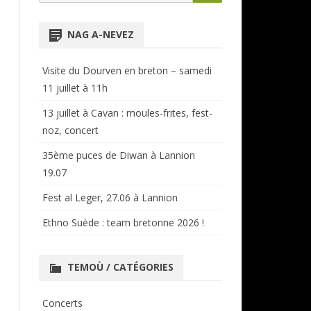
for:
NTENSIVES
ANNUAIRE RÉGIONAL
NAG A-NEVEZ
CERCLES ET BAGADOÙ
Visite du Dourven en breton – samedi
11 juillet à 11h
13 juillet à Cavan : moules-frites, fest-
noz, concert
35ème puces de Diwan à Lannion
19.07
Fest al Leger, 27.06 à Lannion
Ethno Suède : team bretonne 2026 !
TEMOÙ / CATÉGORIES
Concerts