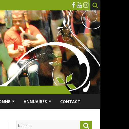
ONNE
ANNUAIRES
CONTACT
RSONNES ÂGÉES
ANNUAIRE ASSOCIATIONS
Search
Search
ES
ANNUAIRES DES MUSICIENS