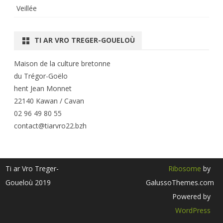
Veillée
TI AR VRO TREGER-GOUELOÙ
Maison de la culture bretonne
du Trégor-Goëlo
hent Jean Monnet
22140 Kawan / Cavan
02 96 49 80 55
contact@tiarvro22.bzh
Ti ar Vro Treger-
Ribosome
by
Goueloù 2019
GalussoThemes.com
Powered by
WordPress