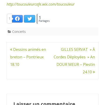
http://toucouleurcafe.wix.com/toucouleur
1
1
Twitter
Facebook
Partages
Concerts
Navigation
Dessins animés en
GILLES SERVAT » À
de
breton – Pontrieux
Cordes Déployées » An
l’article
18.10
DOUR MEUR – Plestin
24.10
Laisser un commentaire