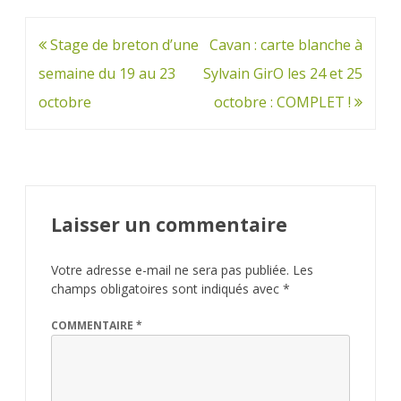
Navigation
Stage de breton d’une
Cavan : carte blanche à
de
semaine du 19 au 23
Sylvain GirO les 24 et 25
l’article
octobre
octobre : COMPLET !
Laisser un commentaire
Votre adresse e-mail ne sera pas publiée.
Les
champs obligatoires sont indiqués avec
*
COMMENTAIRE
*