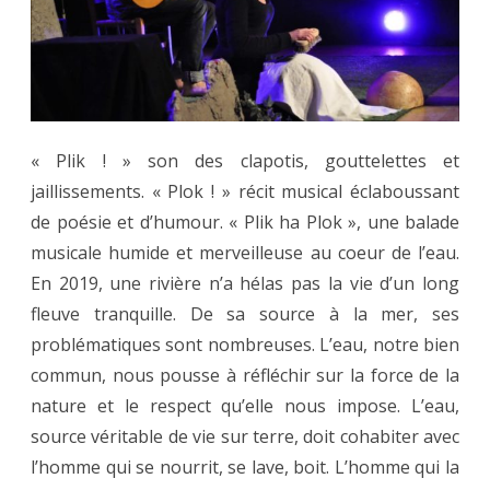
BOD
Duo
Le
Norm
« Plik ! » son des clapotis, gouttelettes et
Conq
jaillissements. « Plok ! » récit musical éclaboussant
« Plik
de poésie et d’humour. « Plik ha Plok », une balade
ha
musicale humide et merveilleuse au coeur de l’eau.
En 2019, une rivière n’a hélas pas la vie d’un long
Plok 
fleuve tranquille. De sa source à la mer, ses
Lundi
problématiques sont nombreuses. L’eau, notre bien
26
commun, nous pousse à réfléchir sur la force de la
octob
nature et le respect qu’elle nous impose. L’eau,
source véritable de vie sur terre, doit cohabiter avec
14h3
l’homme qui se nourrit, se lave, boit. L’homme qui la
et