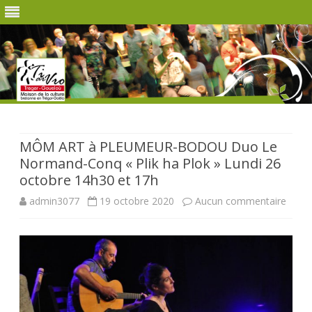
Skip
to
content
MÔM ART à PLEUMEUR-BODOU Duo Le
Normand-Conq « Plik ha Plok » Lundi 26
octobre 14h30 et 17h
sur
admin3077
19 octobre 2020
Aucun commentaire
MÔM
ART
à
PLEU