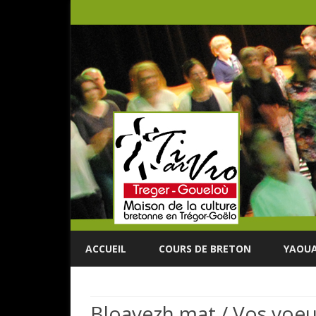
ACCUEIL
COURS DE BRETON
YAOUA
Bloavezh mat / Vos voe