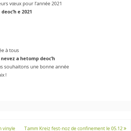
leurs vœux pour l’année 2021
 deoc’h e 2021
e à tous
z nevez a hetomp deoc’h
s souhaitons une bonne année
x !
n vinyle
Tamm Kreiz fest-noz de confinement le 05.12