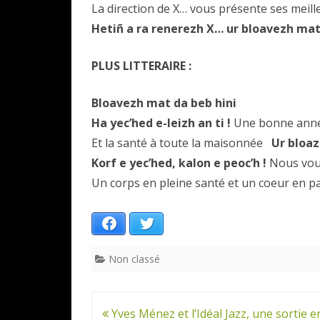
La direction de X… vous présente ses meil
Hetiñ a ra renerezh X… ur bloavezh mat
PLUS LITTERAIRE :
Bloavezh mat da beb hini
Ha yec’hed e-leizh an ti !
Une bonne anné
Et la santé à toute la maisonnée
Ur bloa
Korf e yec’hed, kalon e peoc’h !
Nous vou
Un corps en pleine santé et un coeur en pai
Facebook
Twitter
Non classé
Navigation
Yves Ménez et l’Idéal Jazz, une sortie e