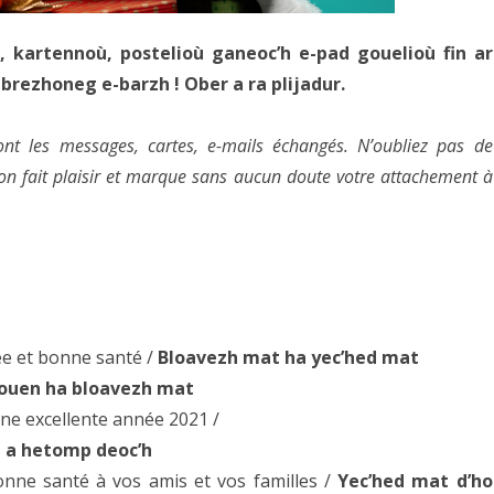
 kartennoù, postelioù ganeoc’h e-pad gouelioù fin ar
brezhoneg e-barzh ! Ober a ra plijadur.
nt les messages, cartes, e-mails échangés. N’oubliez pas de
ion fait plaisir et marque sans aucun doute votre attachement à
 et bonne santé /
Bloavezh mat ha yec’hed mat
ouen ha bloavezh mat
ne excellente année 2021 /
 a hetomp deoc’h
ne santé à vos amis et vos familles /
Yec’hed mat d’ho