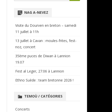
for:
NTENSIVES
ANNUAIRE RÉGIONAL
NAG A-NEVEZ
CERCLES ET BAGADOÙ
Visite du Dourven en breton – samedi
11 juillet à 11h
13 juillet à Cavan : moules-frites, fest-
noz, concert
35ème puces de Diwan à Lannion
19.07
Fest al Leger, 27.06 à Lannion
Ethno Suède : team bretonne 2026 !
TEMOÙ / CATÉGORIES
Concerts