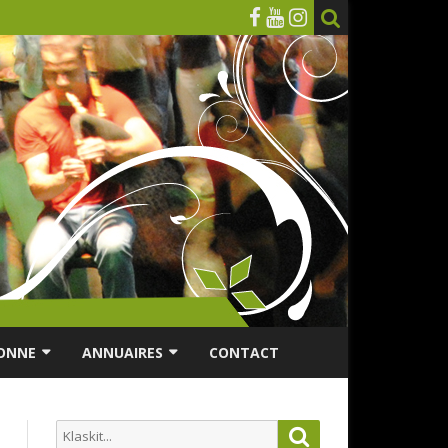
ONNE
ANNUAIRES
CONTACT
RSONNES ÂGÉES
ANNUAIRE ASSOCIATIONS
Search
Search
ES
ANNUAIRES DES MUSICIENS