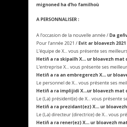
mignoned ha d’ho familhoù
A PERSONNALISER :
A l’occasion de la nouvelle année /
Da geñv
Pour l’année 2021 /
Evit ar bloavezh 2021
L’équipe de X… vous présente ses meilleur
Hetiñ a ra skipailh X… ur bloavezh mat 
L’entreprise X… vous présente ses meilleu
Hetiñ a ra an embregerezh X… ur bloav
Le personnel de X… vous présente ses mei
Hetiñ a ra implijidi X…ur bloavezh mat 
Le (La) président(e) de X… vous présente 
Hetiñ a ra prezidant(ez) X… ur bloavezh
Le (La) directeur (directrice) de X… vous 
Hetiñ a ra rener(ez) X… ur bloavezh mat