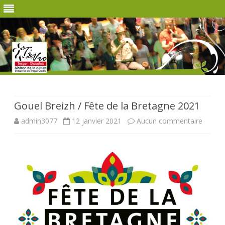
Skip
to
content
Gouel Breizh / Fête de la Bretagne 2021
sur
admin3077
12 janvier 2021
Aucun commentaire
Gouel
Breizh
/
Fête
de