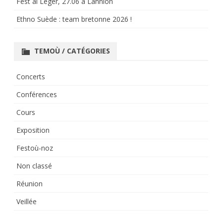
Fest al Leger, 27.06 à Lannion
Ethno Suède : team bretonne 2026 !
TEMOÙ / CATÉGORIES
Concerts
Conférences
Cours
Exposition
Festoù-noz
Non classé
Réunion
Veillée