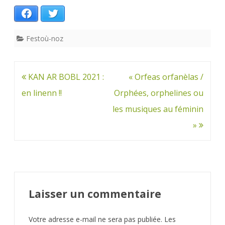
Facebook
Twitter
Festoù-noz
Navigation
KAN AR BOBL 2021 :
« Orfeas orfanèlas /
de
en linenn !!
Orphées, orphelines ou
l’article
les musiques au féminin
»
Laisser un commentaire
Votre adresse e-mail ne sera pas publiée.
Les