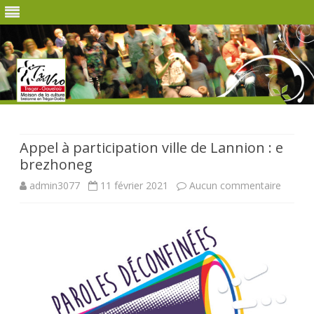
Skip
to
content
Appel à participation ville de Lannion : e
brezhoneg
sur
admin3077
11 février 2021
Aucun commentaire
Appel
à
partici
ville
de