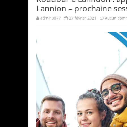
Lannion – prochaine se
admin3077
27 février 2021
Aucun comm