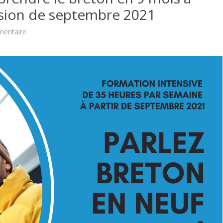
ssion de septembre 2021
FORMATIONS I
sur
entaire
TOPONYMIE
Roudour
e
Lannuon
:
apprendre
le
breton
en
9
mois
à