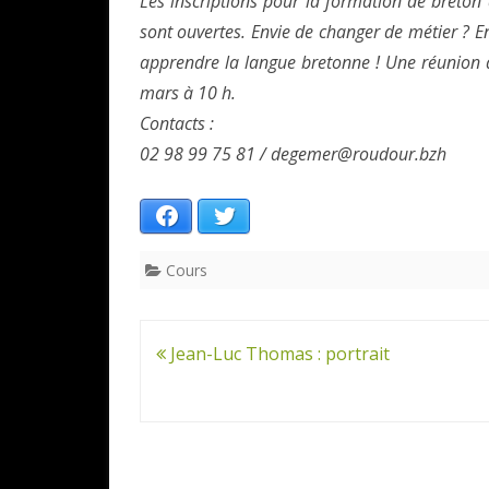
Les inscriptions pour la formation de bret
sont ouvertes. Envie de changer de métier ? E
apprendre la langue bretonne ! Une réunion d
mars à 10 h.
Contacts :
02 98 99 75 81 / degemer@roudour.bzh
Facebook
Twitter
Cours
Navigation
Jean-Luc Thomas : portrait
de
l’article