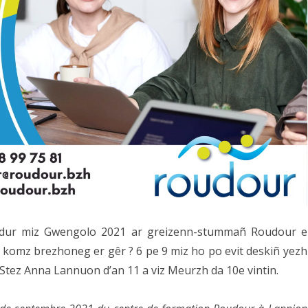
adur miz Gwengolo 2021 ar greizenn-stummañ Roudour e
 komz brezhoneg er gêr ? 6 pe 9 miz ho po evit deskiñ yezh
 Stez Anna Lannuon d’an 11 a viz Meurzh da 10e vintin.