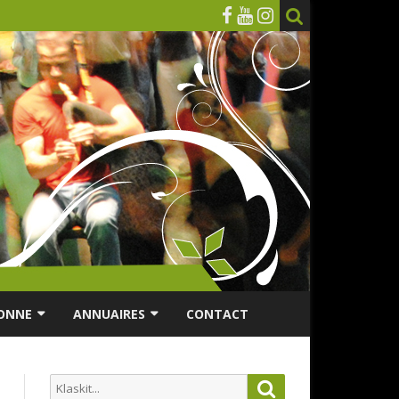
ONNE
ANNUAIRES
CONTACT
RSONNES ÂGÉES
ANNUAIRE ASSOCIATIONS
Search
Search
ES
ANNUAIRES DES MUSICIENS