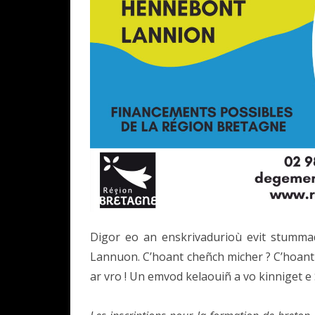
Digor eo an enskrivadurioù evit stumm
Lannuon. C’hoant cheñch micher ? C’hoant
ar vro ! Un emvod kelaouiñ a vo kinniget e