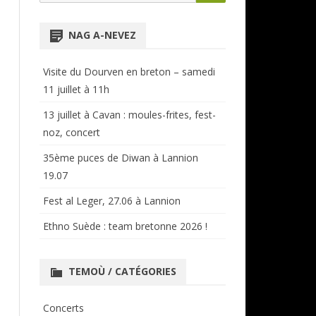
for:
NTENSIVES
ANNUAIRE RÉGIONAL
NAG A-NEVEZ
CERCLES ET BAGADOÙ
Visite du Dourven en breton – samedi
11 juillet à 11h
13 juillet à Cavan : moules-frites, fest-
noz, concert
35ème puces de Diwan à Lannion
19.07
Fest al Leger, 27.06 à Lannion
Ethno Suède : team bretonne 2026 !
TEMOÙ / CATÉGORIES
Concerts