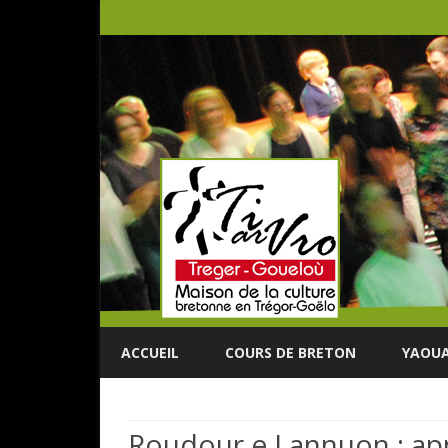
ACCUEIL
COURS DE BRETON
YAOUA
Roudour e Lannuon : app