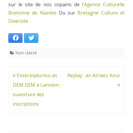
sur le site de nos copains de
l’Agence Culturelle
Bretonne de Nantes
Ou sur
Bretagne Culture et
Diversité
Facebook
Twitter
Non classé
Navigation
Enskrivadurioù an
Replay : an Alc’wez Aour
de
DEM DEM à Lannion :
l’article
ouverture des
inscriptions