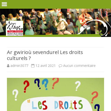
Skip
to
content
Ar gwirioù sevendurel Les droits
culturels ?
sur
admin3077
12 avril 2021
Aucun commentaire
Ar
gwirioù
sevendure
Les
droits