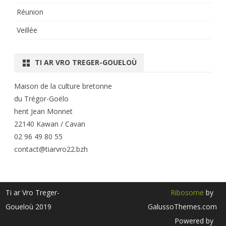
Réunion
Veillée
TI AR VRO TREGER-GOUELOÙ
Maison de la culture bretonne
du Trégor-Goëlo
hent Jean Monnet
22140 Kawan / Cavan
02 96 49 80 55
contact@tiarvro22.bzh
Ti ar Vro Treger-
Ribosome
by
Goueloù 2019
GalussoThemes.com
Powered by