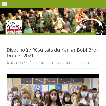
Skip
to
content
Disoc’hoù / Résultats du Kan ar Bobl Bro-
Dreger 2021
sur
admin3077
19 avril 2021
Aucun commentaire
Disoc’ho
/
Résultats
du
Kan