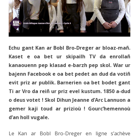
ar
Bobl
Bro-
Dreger
Echu gant Kan ar Bobl Bro-Dreger ar bloaz-mañ.
2021
Kaset e oa bet ur skipailh TV da enrollañ
kanaouenn pep klasad e-barzh pep skol. War ur
bajenn Facebook e oa bet pedet an dud da votiñ
evit priz ar publik. Barnerien oa bet bodet gant
Ti ar Vro da reiñ ur priz evel kustum. 1850 a-dud
o deus votet ! Skol Dihun Jeanne d’Arc Lannuon a
gemer kaji toud ar prizioù ! Gourc’hemennoù
d’an holl vugale.
Le Kan ar Bobl Bro-Dreger en ligne s’achève