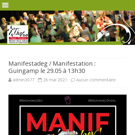
Skip
to
content
Manifestadeg / Manifestation :
Guingamp le 29.05 à 13h30
sur
admin3077
26 mai 2021
Aucun commentaire
Manifest
/
Manifesta
:
Guingam