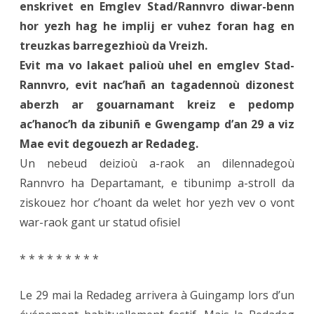
enskrivet en Emglev Stad/Rannvro diwar-benn
hor yezh hag he implij er vuhez foran hag en
treuzkas barregezhioù da Vreizh.
Evit ma vo lakaet palioù uhel en emglev Stad-
Rannvro, evit nac’hañ an tagadennoù dizonest
aberzh ar gouarnamant kreiz e pedomp
ac’hanoc’h da zibuniñ e Gwengamp d’an 29 a viz
Mae evit degouezh ar Redadeg.
Un nebeud deizioù a-raok an dilennadegoù
Rannvro ha Departamant, e tibunimp a-stroll da
ziskouez hor c’hoant da welet hor yezh vev o vont
war-raok gant ur statud ofisiel
* * * * * * * * *
Le 29 mai la Redadeg arrivera à Guingamp lors d’un