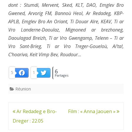
dont : Stumdi, Mervent, Sked, KLT, DAO, Emglev Bro
Gwened, Arvorig FM, Bannoù Heol, Ar Redadeg, KBP-
APLB, Emglev Bro An Oriant, Ti Douar Alre, KEAV, Ti ar
Vro Landerne-Daoulaz, Mignoned ar brezhoneg,
Daoulagad Breizh, Ti ar Vro Gwengamp, Telenn – Ti ar
Vro Sant-Brieg, Ti ar Vro Treger-Goueloù, Ai’ta!,
C’hoariva, Keit Vimp Bev, Roudour…
6
5
1
Facebook
Twitter
Partages
Réunion
Navigation
Ar Redadeg e Bro-
Film : « Anna Jaouen »
de
Dreger : 22.05
l’article