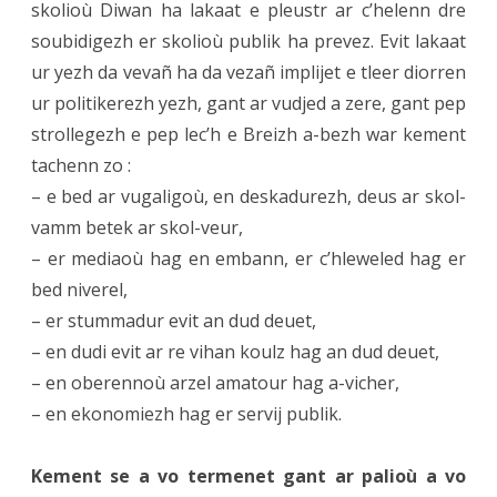
skolioù Diwan ha lakaat e pleustr ar c’helenn dre
soubidigezh er skolioù publik ha prevez. Evit lakaat
ur yezh da vevañ ha da vezañ implijet e tleer diorren
ur politikerezh yezh, gant ar vudjed a zere, gant pep
strollegezh e pep lec’h e Breizh a-bezh war kement
tachenn zo :
– e bed ar vugaligoù, en deskadurezh, deus ar skol-
vamm betek ar skol-veur,
– er mediaoù hag en embann, er c’hleweled hag er
bed niverel,
– er stummadur evit an dud deuet,
– en dudi evit ar re vihan koulz hag an dud deuet,
– en oberennoù arzel amatour hag a-vicher,
– en ekonomiezh hag er servij publik.
Kement se a vo termenet gant ar palioù a vo