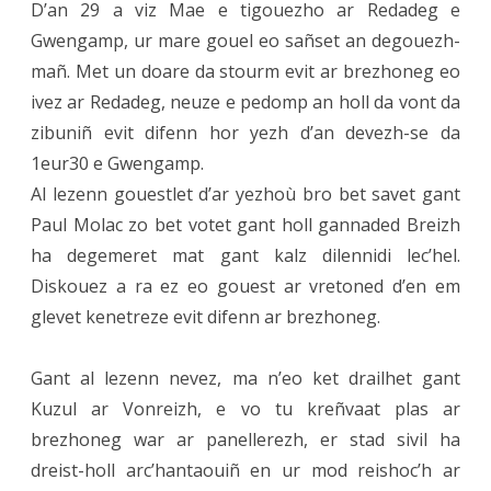
D’an 29 a viz Mae e tigouezho ar Redadeg e
Gwengamp, ur mare gouel eo sañset an degouezh-
mañ. Met un doare da stourm evit ar brezhoneg eo
ivez ar Redadeg, neuze e pedomp an holl da vont da
zibuniñ evit difenn hor yezh d’an devezh-se da
1eur30 e Gwengamp.
Al lezenn gouestlet d’ar yezhoù bro bet savet gant
Paul Molac zo bet votet gant holl gannaded Breizh
ha degemeret mat gant kalz dilennidi lec’hel.
Diskouez a ra ez eo gouest ar vretoned d’en em
glevet kenetreze evit difenn ar brezhoneg.
Gant al lezenn nevez, ma n’eo ket drailhet gant
Kuzul ar Vonreizh, e vo tu kreñvaat plas ar
brezhoneg war ar panellerezh, er stad sivil ha
dreist-holl arc’hantaouiñ en ur mod reishoc’h ar