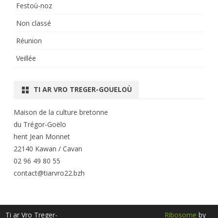
Festoù-noz
Non classé
Réunion
Veillée
TI AR VRO TREGER-GOUELOÙ
Maison de la culture bretonne
du Trégor-Goëlo
hent Jean Monnet
22140 Kawan / Cavan
02 96 49 80 55
contact@tiarvro22.bzh
Ti ar Vro Treger-
Ribosome
by