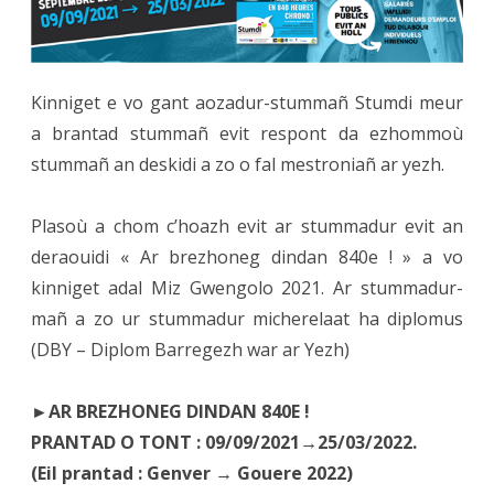
breton
:
Kinniget e vo gant aozadur-stummañ Stumdi meur
il
a brantad stummañ evit respont da ezhommoù
reste
stummañ an deskidi a zo o fal mestroniañ ar yezh.
des
places
Plasoù a chom c’hoazh evit ar stummadur evit an
deraouidi « Ar brezhoneg dindan 840e ! » a vo
!
kinniget adal Miz Gwengolo 2021. Ar stummadur-
mañ a zo ur stummadur micherelaat ha diplomus
(DBY – Diplom Barregezh war ar Yezh)
►AR BREZHONEG DINDAN 840E !
PRANTAD O TONT : 09/09/2021→25/03/2022.
(Eil prantad : Genver → Gouere 2022)