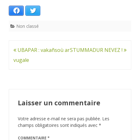
Facebook
Twitter
Non classé
Navigation
UBAPAR : vakañsoù ar
STUMMADUR NEVEZ !
de
vugale
l’article
Laisser un commentaire
Votre adresse e-mail ne sera pas publiée.
Les
champs obligatoires sont indiqués avec
*
COMMENTAIRE
*