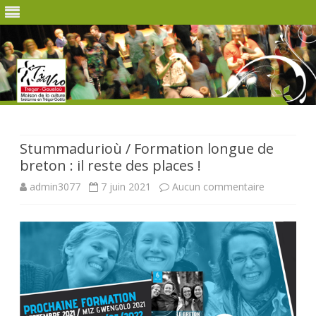
Skip
to
content
Stummadurioù / Formation longue de
breton : il reste des places !
sur
admin3077
7 juin 2021
Aucun commentaire
Stummadur
/
Formation
longue
de