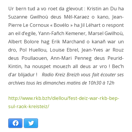
Ur bern tud a vo roet da glevout : Kristin an Du ha
Suzanne Gwilhoù deus Mêl-Karaez o kano, Jean-
Pierre Le Cornoux « Bovélo » ha Jil Léhart o respont
an eil d’egile, Yann-Fañch Kemener, Marsel Gwilhoù,
Albert Bolore hag Erik Marchand o kanañ war un
dro, Pol Huellou, Louise Ebrel, Jean-Yves ar Rouz
deus Poullaouen, Ann-Mari Penneg deus Peurid-
Kintin, ha nouspet mouezh all deus ar vro ! Bec’h
d’ar blijadur !
Radio Kreiz Breizh vous fait écouter ses
archives tous les dimanches matins de 10h30 à 12h
http://www.rkb.bzh/diellou/fest-deiz-war-rkb-bep-
sul-raok-kreisteiz/
Facebook
Twitter