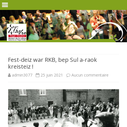
Skip
to
content
Fest-deiz war RKB, bep Sul a-raok
kreisteiz !
sur
admin3077
25 juin 2021
Aucun commentaire
Fest-
deiz
war
RKB,
bep