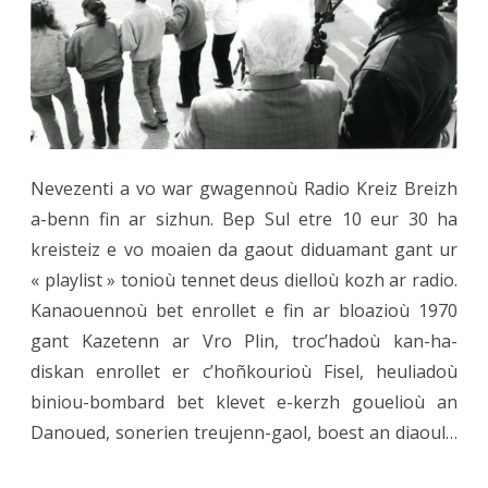
Sul
a-
raok
kreisteiz
!
Nevezenti a vo war gwagennoù Radio Kreiz Breizh
a-benn fin ar sizhun. Bep Sul etre 10 eur 30 ha
kreisteiz e vo moaien da gaout diduamant gant ur
« playlist » tonioù tennet deus dielloù kozh ar radio.
Kanaouennoù bet enrollet e fin ar bloazioù 1970
gant Kazetenn ar Vro Plin, troc’hadoù kan-ha-
diskan enrollet er c’hoñkourioù Fisel, heuliadoù
biniou-bombard bet klevet e-kerzh gouelioù an
Danoued, sonerien treujenn-gaol, boest an diaoul…