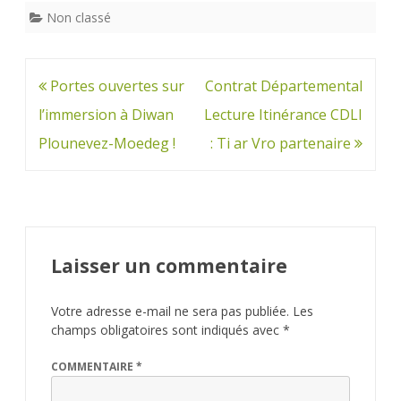
Non classé
Navigation
Portes ouvertes sur
Contrat Départemental
de
l’immersion à Diwan
Lecture Itinérance CDLI
l’article
Plounevez-Moedeg !
: Ti ar Vro partenaire
Laisser un commentaire
Votre adresse e-mail ne sera pas publiée.
Les
champs obligatoires sont indiqués avec
*
COMMENTAIRE
*