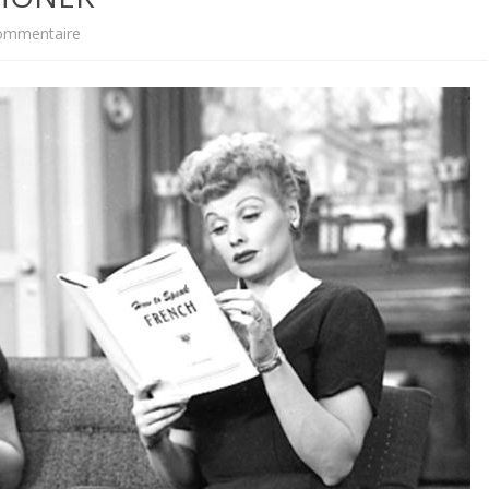
sur
ommentaire
FORMATIONS I
LEVRAOUEG
TOPONYMIE
HOLLVREZHONEK