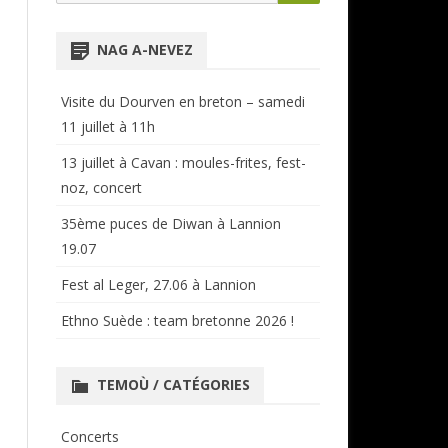
for:
NTENSIVES
ANNUAIRE RÉGIONAL
NAG A-NEVEZ
CERCLES ET BAGADOÙ
Visite du Dourven en breton – samedi
11 juillet à 11h
13 juillet à Cavan : moules-frites, fest-
noz, concert
35ème puces de Diwan à Lannion
19.07
Fest al Leger, 27.06 à Lannion
Ethno Suède : team bretonne 2026 !
TEMOÙ / CATÉGORIES
Concerts