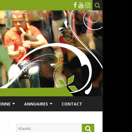
ONNE
ANNUAIRES
CONTACT
RSONNES ÂGÉES
ANNUAIRE ASSOCIATIONS
Search
Search
ES
ANNUAIRES DES MUSICIENS