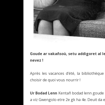
Goude ar vakañsoù, setu addigoret al l
nevez !
Après les vacances d’été, la bibliothèqu
choisir de quoi vous nourrir !
Ur Bodad Lenn
Kentañ bodad lenn goude an
a viz Gwengolo etre 2e gk ha 4e. Deuit da