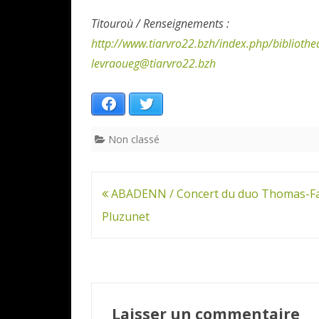
Titouroù / Renseignements :
http://www.tiarvro22.bzh/index.php/bibliothe
levraoueg@tiarvro22.bzh
Facebook
Twitter
Non classé
Navigation
ABADENN / Concert du duo Thomas-Fa
de
Pluzunet
l’article
Laisser un commentaire