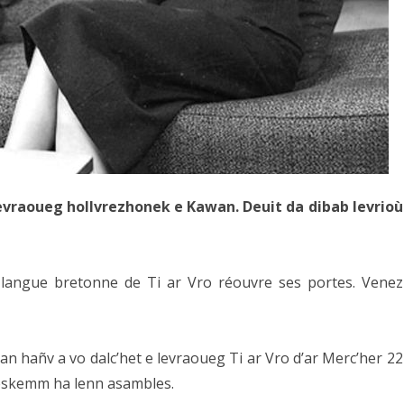
evraoueg hollvrezhonek e Kawan. Deuit da dibab levrioù
e langue bretonne de Ti ar Vro réouvre ses portes. Venez
 hañv a vo dalc’het e levraoueg Ti ar Vro d’ar Merc’her 22
 eskemm ha lenn asambles.