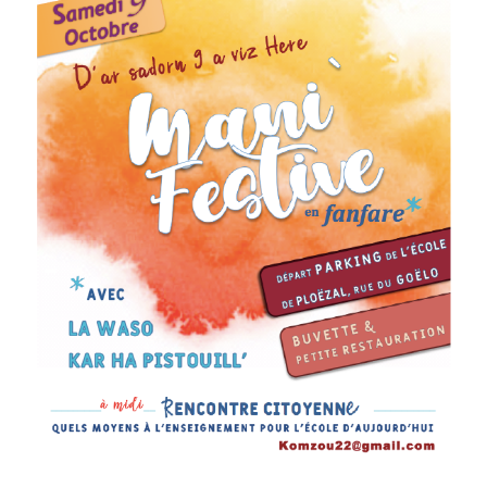
filière
bilingu
de
Ploëza