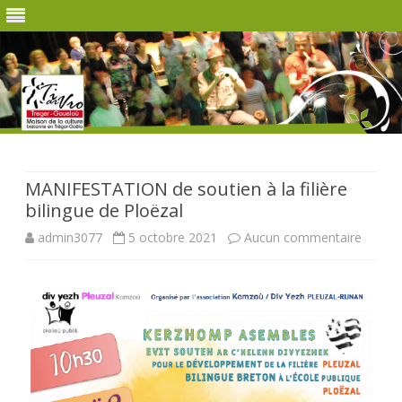
Skip
to
content
MANIFESTATION de soutien à la filière
bilingue de Ploëzal
sur
admin3077
5 octobre 2021
Aucun commentaire
MANIF
de
soutie
à
la