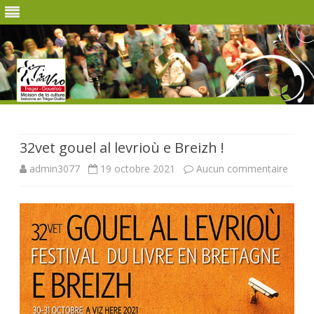
Skip
to
content
32vet gouel al levrioù e Breizh !
sur
admin3077
19 octobre 2021
Aucun commentaire
32vet
gouel
al
levrio
e