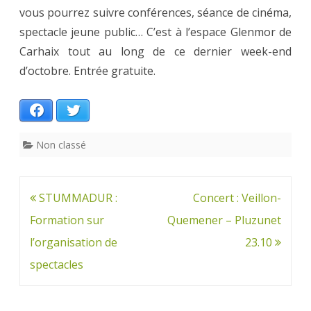
vous pourrez suivre conférences, séance de cinéma,
spectacle jeune public… C’est à l’espace Glenmor de
Carhaix tout au long de ce dernier week-end
d’octobre. Entrée gratuite.
Facebook
Twitter
Non classé
Navigation
STUMMADUR :
Concert : Veillon-
de
Formation sur
Quemener – Pluzunet
l’article
l’organisation de
23.10
spectacles