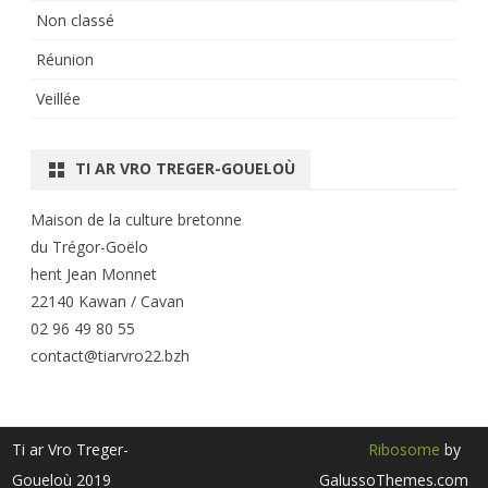
Non classé
Réunion
Veillée
TI AR VRO TREGER-GOUELOÙ
Maison de la culture bretonne
du Trégor-Goëlo
hent Jean Monnet
22140 Kawan / Cavan
02 96 49 80 55
contact@tiarvro22.bzh
Ti ar Vro Treger-
Ribosome
by
Goueloù 2019
GalussoThemes.com