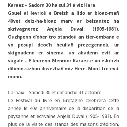
Karaez – Sadorn 30 ha sul 31 a viz Here
Gouel al levrioù e Breizh a lido er bloaz-mañ
40vet deiz-ha-bloaz marv ar beizantez ha
skrivagnerez Anjela Duval (1905-1981).
Ouzhpenn d’ober tro standoù an tier-embann e
vo posupl deoc’h heuliañ prezegennoù, ur
skignadenn er sinema, un abadenn evit ar
vugale… E leurenn Glenmor Karaez e vo e-kerzh
dibenn-sizhun diwezhañ miz Here. Mont tre evit
mann.
Carhaix – Samedi 30 et dimanche 31 octobre
Le Festival du livre en Bretagne célèbrera cette
année le 40e anniversaire de la disparition de la
paysanne et écrivaine Anjela Duval (1905-1981). En
plus de la visite des stands des maisons d’édition,