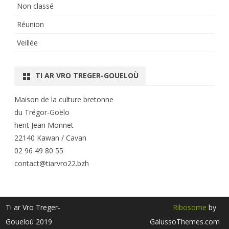
Non classé
Réunion
Veillée
TI AR VRO TREGER-GOUELOÙ
Maison de la culture bretonne
du Trégor-Goëlo
hent Jean Monnet
22140 Kawan / Cavan
02 96 49 80 55
contact@tiarvro22.bzh
Ti ar Vro Treger-
Ribosome
by
Goueloù 2019
GalussoThemes.com