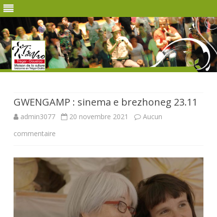
Skip
to
content
GWENGAMP : sinema e brezhoneg 23.11
admin3077
20 novembre 2021
Aucun
sur
commentaire
GWENGAMP
:
sinema
e