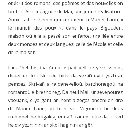
et écrit des romans, des poèmes et des nouvelles en
breton. Accompagnée de Mai, une jeune réalisatrice,
Annie fait le chemin qui la ramène à Maner Laou, «
le manoir des poux », dans le pays Bigouden,
maison où elle a passé son enfance, tiraillée entre
deux mondes et deux langues: celle de l’école et celle
de la maison.
Dinac’het he doa Annie e-pad pell he yezh vamm,
deuet eo koulskoude hiriv da vezañ eviti yezh ar
pemdez. Skrivañ a ra danevelloù, barzhonegoù ha
romantoù e brezhoneg. Da heul Mai, ur sevenourez
yaouank, e ya gant an hent a zegas anezhi en-dro
da Maner Laou, an ti er vro Vigouden he deus
tremenet he bugaleaj ennañ, rannet etre daou ved
ha div yezh: hini ar skol hag hini ar gêr.