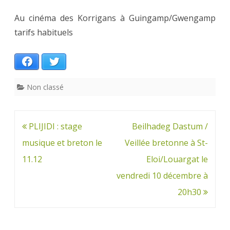
Au cinéma des Korrigans à Guingamp/Gwengamp
tarifs habituels
Facebook
Twitter
Non classé
Navigation
PLIJIDI : stage
Beilhadeg Dastum /
de
musique et breton le
Veillée bretonne à St-
l’article
11.12
Eloi/Louargat le
vendredi 10 décembre à
20h30