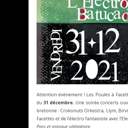
Attention événement ! Les Poules à Facet
du
31 décembre.
Une soirée concerts ouve
bretonne : Crokonuts Orkestra, Llym, Birvi
Facettes et de l’électro fantaisiste avec l’
Pass et masque obligatoire