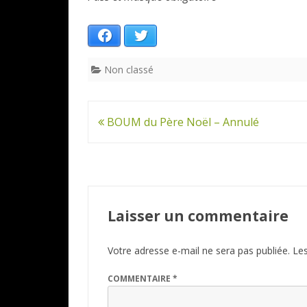
Facebook
Twitter
Non classé
Navigation
BOUM du Père Noël – Annulé
de
l’article
Laisser un commentaire
Votre adresse e-mail ne sera pas publiée.
Les
COMMENTAIRE
*