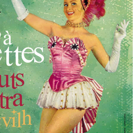
–
Annulé