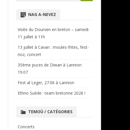
for:
NTENSIVES
ANNUAIRE RÉGIONAL
NAG A-NEVEZ
CERCLES ET BAGADOÙ
Visite du Dourven en breton – samedi
11 juillet à 11h
13 juillet à Cavan : moules-frites, fest-
noz, concert
35ème puces de Diwan à Lannion
19.07
Fest al Leger, 27.06 à Lannion
Ethno Suède : team bretonne 2026 !
TEMOÙ / CATÉGORIES
Concerts