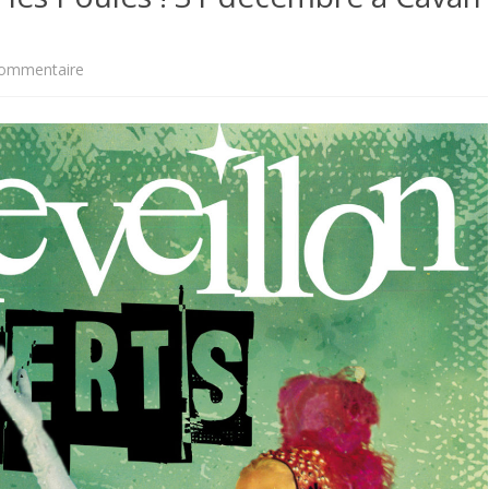
FORMATIONS I
sur
ommentaire
TOPONYMIE
DONI,
DONE
:
Réveillons
les
Poules
!
31
décembre
à
Cavan