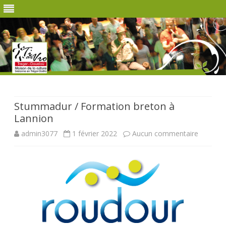
Skip
to
content
Stummadur / Formation breton à
Lannion
sur
admin3077
1 février 2022
Aucun commentaire
Stumma
/
Formati
breton
à