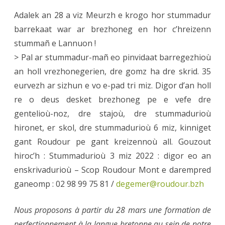
Lannion
Adalek an 28 a viz Meurzh e krogo hor stummadur
barrekaat war ar brezhoneg en hor c’hreizenn
stummañ e Lannuon !
> Pal ar stummadur-mañ eo pinvidaat barregezhioù
an holl vrezhonegerien, dre gomz ha dre skrid. 35
eurvezh ar sizhun e vo e-pad tri miz. Digor d’an holl
re o deus desket brezhoneg pe e vefe dre
gentelioù-noz, dre stajoù, dre stummadurioù
hironet, er skol, dre stummadurioù 6 miz, kinniget
gant Roudour pe gant kreizennoù all. Gouzout
hiroc’h : Stummadurioù 3 miz 2022 : digor eo an
enskrivadurioù – Scop Roudour Mont e darempred
ganeomp : 02 98 99 75 81 /
degemer@roudour.bzh
Nous proposons à partir du 28 mars une formation de
perfectionnement à la langue bretonne au sein de notre