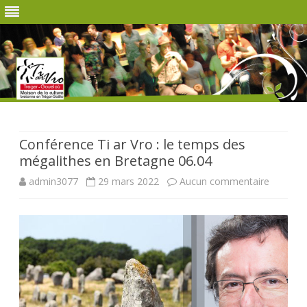
Skip
to
content
Conférence Ti ar Vro : le temps des
mégalithes en Bretagne 06.04
sur
admin3077
29 mars 2022
Aucun commentaire
Confére
Ti
ar
Vro
: