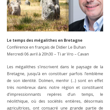
le
temps
des
mégalit
Le temps des mégalithes en Bretagne
en
Conférence en français de Didier Le Buhan
Bretagn
Mercredi 06 avril à 20h30 – Ti ar Vro – Cavan
06.04
Les mégalithes s’inscrivent dans le paysage de la
Bretagne, jusqu’à en constituer parfois l’emblème
de son identité. Dolmen, menhir (…) sont en effet
très nombreux dans notre région et constituent
d’impressionnants repères d’un temps, le
néolithique, où des sociétés entières, désormais
agricultrices, ont consacré une grande partie de