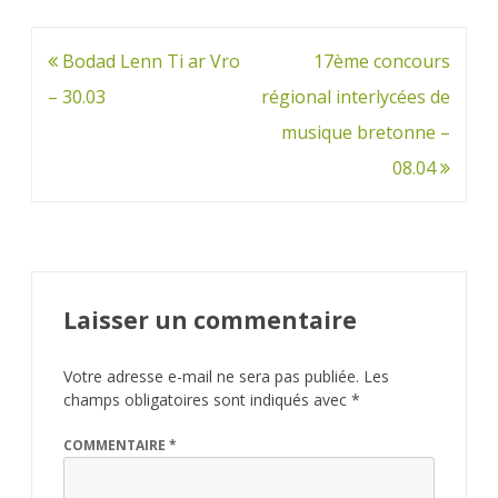
Navigation
Bodad Lenn Ti ar Vro
17ème concours
de
– 30.03
régional interlycées de
l’article
musique bretonne –
08.04
Laisser un commentaire
Votre adresse e-mail ne sera pas publiée.
Les
champs obligatoires sont indiqués avec
*
COMMENTAIRE
*