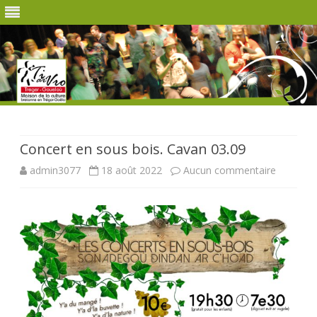
Skip
to
content
Concert en sous bois. Cavan 03.09
sur
admin3077
18 août 2022
Aucun commentaire
Concert
en
sous
bois.
Cavan