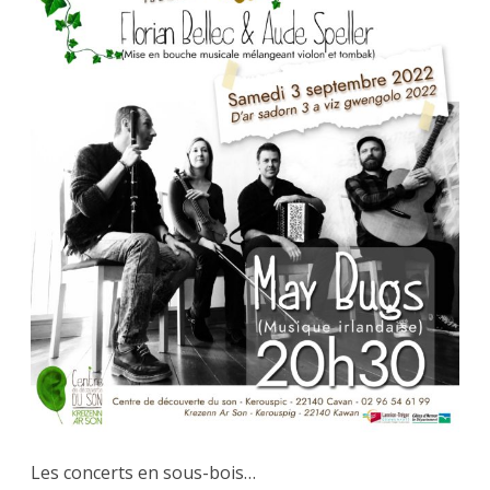
03.09
Les concerts en sous-bois…