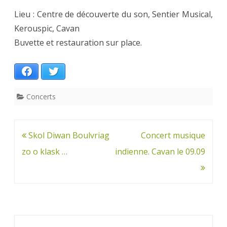
Lieu : Centre de découverte du son, Sentier Musical,
Kerouspic, Cavan
Buvette et restauration sur place.
Facebook
Twitter
Concerts
Navigation
Skol Diwan Boulvriag
Concert musique
de
zo o klask …
indienne. Cavan le 09.09
l’article