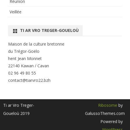
Réunion
Veillée
TI AR VRO TREGER-GOUELOÙ
Maison de la culture bretonne
du Trégor-Goëlo
hent Jean Monnet
22140 Kawan / Cavan
02 96 49 80 55
contact@tiarvro22.bzh
Ti ar Vro Treger-
Ribosome
by
Goueloù 2019
GalussoThemes.com
Powered by
WordPress