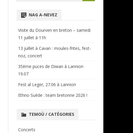
for:
NTENSIVES
ANNUAIRE RÉGIONAL
NAG A-NEVEZ
CERCLES ET BAGADOÙ
Visite du Dourven en breton – samedi
11 juillet à 11h
13 juillet à Cavan : moules-frites, fest-
noz, concert
35ème puces de Diwan à Lannion
19.07
Fest al Leger, 27.06 à Lannion
Ethno Suède : team bretonne 2026 !
TEMOÙ / CATÉGORIES
Concerts