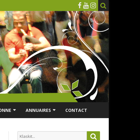
ONNE
ANNUAIRES
CONTACT
RSONNES ÂGÉES
ANNUAIRE ASSOCIATIONS
Search
Search
ES
ANNUAIRES DES MUSICIENS