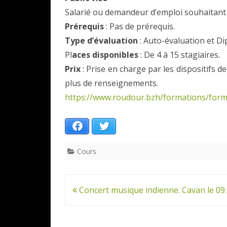
Salarié ou demandeur d’emploi souhaitant t
Prérequis
: Pas de prérequis.
Type d’évaluation
: Auto-évaluation et D
Pl
aces disponibles
: De 4 à 15 stagiaires.
Prix
: Prise en charge par les dispositifs 
plus de renseignements.
https://www.roudour.bzh/formations/form
Facebook
Twitter
Cours
Navigation
Concert musique indienne. Cavan le 09
de
l’article