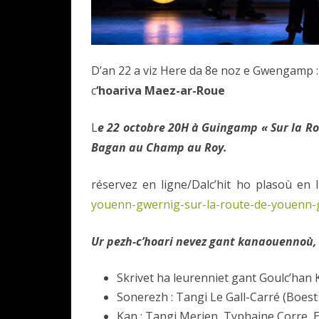
D’an 22 a viz Here da 8e noz e Gwengamp 
c
‘hoariva Maez-ar-Roue
L
e 22 octobre 20H à Guingamp « Sur la R
Bagan au Champ au Roy.
réservez en ligne/Dalc’hit ho plasoù en
youenn-gwernig-sur-la-route-de-youenn-
Ur pezh-c’hoari nevez gant kanaouennoù, 
Skrivet ha leurenniet gant Goulc’han 
Sonerezh : Tangi Le Gall-Carré (Boest
Kan : Tangi Merien, Typhaine Corre, E