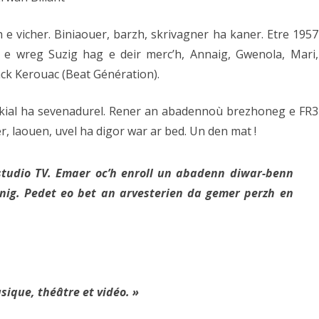
 e vicher. Biniaouer, barzh, skrivagner ha kaner. Etre 1957
 wreg Suzig hag e deir merc’h, Annaig, Gwenola, Mari,
ck Kerouac (Beat Génération).
okial ha sevenadurel. Rener an abadennoù brezhoneg e FR3
, laouen, uvel ha digor war ar bed. Un den mat !
studio TV. Emaer oc’h enroll un abadenn diwar-benn
ig. Pedet eo bet an arvesterien da gemer perzh en
ique, théâtre et vidéo. »