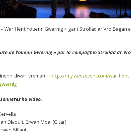
: « War Hent Youenn Gwernig » gant Strollad ar Vro Bagan e
oute de Youenn Gwernig » par la compagnie Strollad ar Vro
 linenn diwar vremañ :
https://my.weezevent.com/war-hent-
gwernig
sonnerez ha video.
Kervella
 an Diaoul), Erwan Moal (Gitar)
rwan Billant