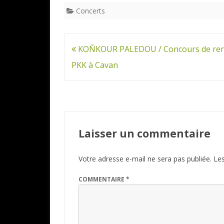
Concerts
Navigation
KOÑKOUR PALEDOU / Concours de ren
de
PKK à Cavan
l’article
Laisser un commentaire
Votre adresse e-mail ne sera pas publiée.
Les
COMMENTAIRE
*