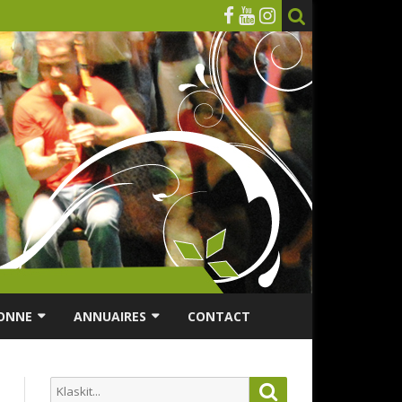
ONNE
ANNUAIRES
CONTACT
RSONNES ÂGÉES
ANNUAIRE ASSOCIATIONS
Search
Search
ES
ANNUAIRES DES MUSICIENS