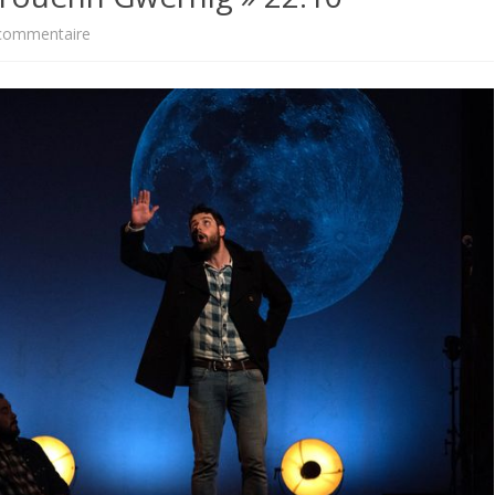
sur
commentaire
FORMATIONS I
Gwengamp
TOPONYMIE
:
« war
hent
Youenn
Gwernig »
22.10