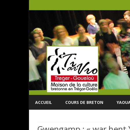
ACCUEIL
COURS DE BRETON
YAOUA
Gwengamp : « war hent 