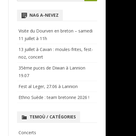
for:
NTENSIVES
ANNUAIRE RÉGIONAL
NAG A-NEVEZ
CERCLES ET BAGADOÙ
Visite du Dourven en breton – samedi
11 juillet à 11h
13 juillet à Cavan : moules-frites, fest-
noz, concert
35ème puces de Diwan à Lannion
19.07
Fest al Leger, 27.06 à Lannion
Ethno Suède : team bretonne 2026 !
TEMOÙ / CATÉGORIES
Concerts