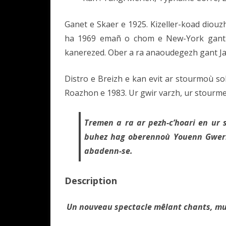
Ganet e Skaer e 1925. Kizeller-koad diouzh
ha 1969 emañ o chom e New-York gant e
kanerezed. Ober a ra anaoudegezh gant Ja
Distro e Breizh e kan evit ar stourmoù s
Roazhon e 1983. Ur gwir varzh, ur stourmer
Tremen a ra ar pezh-c’hoari en ur 
buhez hag oberennoù Youenn Gwern
abadenn-se.
Description
Un nouveau spectacle mêlant chants, mus