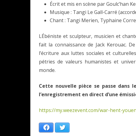
Écrit et mis en scène par Goulc’han Ke
Musique : Tangi Le Gall-Carré (accord
Chant : Tangi Merien, Typhaine Corre,
LÉbéniste et sculpteur, musicien et chan
fait la connaissance de Jack Kerouac. De
l’écriture aux luttes sociales et culturell
pétries de valeurs humanistes et univers
monde.
Cette nouvelle pièce se passe dans le
l’enregistrement en direct d’une émissi
https://my.weezevent.com/war-hent-youe
Facebook
Twitter