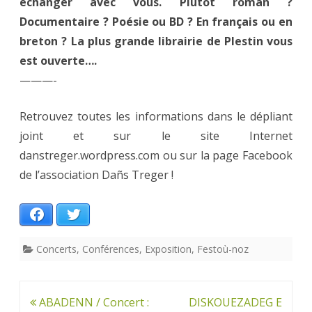
échanger avec vous. Plutôt roman ?
Documentaire ? Poésie ou BD ? En français ou en
breton ? La plus grande librairie de Plestin vous
est ouverte….
———-
Retrouvez toutes les informations dans le dépliant
joint et sur le site Internet
danstreger.wordpress.com ou sur la page Facebook
de l’association Dañs Treger !
Facebook
Twitter
Concerts
,
Conférences
,
Exposition
,
Festoù-noz
Navigation
ABADENN / Concert :
DISKOUEZADEG E