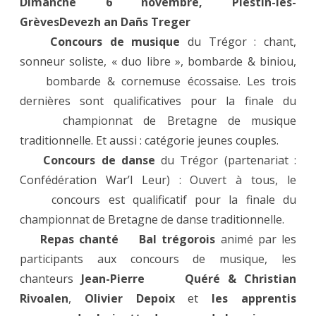
Dimanche 6 novembre, Plestin-les-
Grèves
Devezh an Dañs Treger
Concours de musique
du Trégor : chant,
sonneur soliste, « duo libre », bombarde & biniou,
bombarde & cornemuse écossaise. Les trois
dernières sont qualificatives pour la finale du
championnat de Bretagne de musique
traditionnelle.
Et aussi : catégorie jeunes couples.
Concours de danse
du Trégor (partenariat :
Confédération War’l Leur) : Ouvert à tous, le
concours est qualificatif pour la finale du
championnat de Bretagne de danse traditionnelle.
Repas chanté
Bal trégorois
animé par les
participants aux concours de musique, les
chanteurs
Jean-Pierre Quéré & C
hristian
Rivoalen
,
Olivier Depoix
et
les apprentis