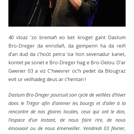
40 vloaz ‘zo bremañ eo bet kroget gant Dastum
Bro-Dreger da enrollañ, da gempenn ha da reiñ
d’an dud da c’hoût petra ‘oa hon sevenadur kanet,
kontet pe sonet e Bro-Dreger hag e Bro-Oelou. D’ar
Gwener 03 a viz C’hwevrer oc’h pedet da Blougraz
evit ur veilhadeg deus ar c’hentan !
Dastum Bro-Dreger poursuit son cycle de veillées d’hiver
dans le Trégor afin d’animer les bourgs et d’aller à la
rencontre de nos gloires locales, ceux qui ont le don,
l’espace d’un instant, de nous faire rire, de nous
émouvoir ou de nous émerveiller. Vendredi 03 février,