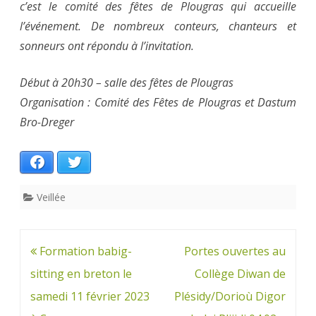
c’est le comité des fêtes de Plougras qui accueille
l’événement. De nombreux conteurs, chanteurs et
sonneurs ont répondu à l’invitation.
Début à 20h30 – salle des fêtes de Plougras
Organisation : Comité des Fêtes de Plougras et Dastum
Bro-Dreger
Facebook
Twitter
Veillée
Navigation
Formation babig-
Portes ouvertes au
de
sitting en breton le
Collège Diwan de
l’article
samedi 11 février 2023
Plésidy/Dorioù Digor