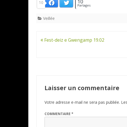
10
10
Twitter
Facebook
Partages
Veillée
Navigation
Fest-deiz e Gwengamp 19.02
de
l’article
Laisser un commentaire
Votre adresse e-mail ne sera pas publiée.
Les
COMMENTAIRE
*