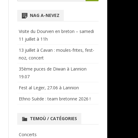
for:
NTENSIVES
ANNUAIRE RÉGIONAL
NAG A-NEVEZ
CERCLES ET BAGADOÙ
Visite du Dourven en breton – samedi
11 juillet à 11h
13 juillet à Cavan : moules-frites, fest-
noz, concert
35ème puces de Diwan à Lannion
19.07
Fest al Leger, 27.06 à Lannion
Ethno Suède : team bretonne 2026 !
TEMOÙ / CATÉGORIES
Concerts