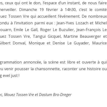
es, ceux qui ont le don, l’espace d’un instant, de nous faire
rveiller. Dimanche 19 février à 14h30, c’est le comité
ouez Tossen Vre qui accueillent l’événement. De nombreux
ndu à l’invitation parmi eux : Jean-Yves Lozach et Michel
zouarn, Emile Le Gall, Roger Le Buzulier, Jean-François Le
ouez Tossen Vre, Tangui Gicquel, Martine Beauverger et
 Gilbert Donval, Monique et Denise Le Guyader, Maurice
ogrammation annoncée, la scène est libre et ouverte à qui
eu venir pousser la chansonnette, raconter une histoire ou
evel just !
ec, Mouez Tossen Vre et Dastum Bro-Dreger