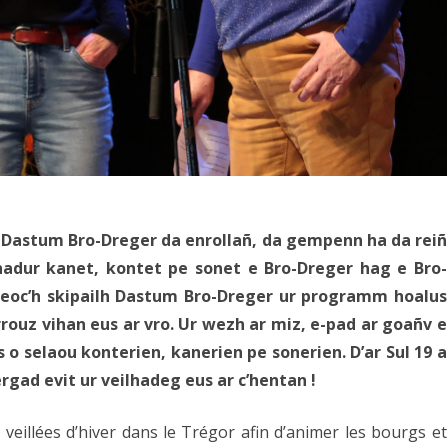
t Dastum Bro-Dreger da enrollañ, da gempenn ha da reiñ
nadur kanet, kontet pe sonet e Bro-Dreger hag e Bro-
deoc’h skipailh Dastum Bro-Dreger ur programm hoalus
rrouz vihan eus ar vro. Ur wezh ar miz, e-pad ar goañv e
o selaou konterien, kanerien pe sonerien. D’ar Sul 19 a
rgad evit ur veilhadeg eus ar c’hentan !
eillées d’hiver dans le Trégor afin d’animer les bourgs et