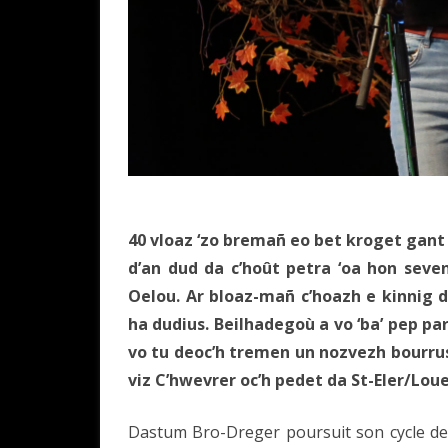
40 vloaz ‘zo bremañ eo bet kroget gan
d’an dud da c’hoût petra ‘oa hon seve
Oelou. Ar bloaz-mañ c’hoazh e kinnig 
ha dudius. Beilhadegoù a vo ‘ba’ pep pa
vo tu deoc’h tremen un nozvezh bourrus 
viz C’hwevrer oc’h pedet da St-Eler/Loue
Dastum Bro-Dreger poursuit son cycle de v