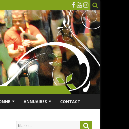
ONNE
ANNUAIRES
CONTACT
RSONNES ÂGÉES
ANNUAIRE ASSOCIATIONS
Search
Search
ES
ANNUAIRES DES MUSICIENS