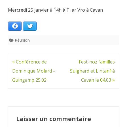
Mercredi 25 janvier à 14h à Ti ar Vro à Cavan
Facebook
Twitter
Réunion
Navigation
Conférence de
Fest-noz familles
de
Dominique Molard –
Suignard et Lintanf à
l’article
Guingamp 25.02
Cavan le 04.03
Laisser un commentaire