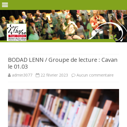
Skip
to
content
BODAD LENN / Groupe de lecture : Cavan
le 01.03
sur
admin3077
22 février 2023
Aucun commentaire
BODA
LENN
/
Groupe
de