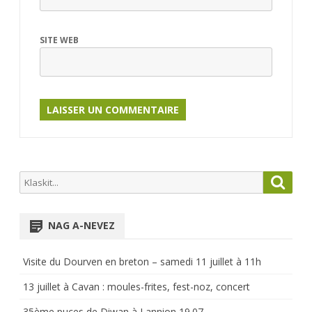
SITE WEB
Search
Searc
for:
NAG A-NEVEZ
Visite du Dourven en breton – samedi 11 juillet à 11h
13 juillet à Cavan : moules-frites, fest-noz, concert
35ème puces de Diwan à Lannion 19.07