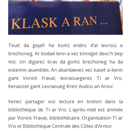
lecture
:
Cavan
le
Teuit da gejañ ha komz endro d’al levrioù e
01.03
brezhoneg. Ar bodad lenn a vez kinniget deoc’h bep
miz. Un digarez brav da gomz brezhoneg ha da
eskemm asambles. An abardaevez vez kaset a-benn
gant Vonick Fraval, levraouegerez Ti ar Vro.
Kenaozet gant Levraoueg Kreiz Aodoù an Arvor.
Venez partager vos lecture en breton dans la
bibliothèque de Ti ar Vro. L’après-midi est animée
par Vonick Fraval, bibliothécaire. Organisation Ti ar
Vro et Bibliothèque Centrale des Côtes d’Armor