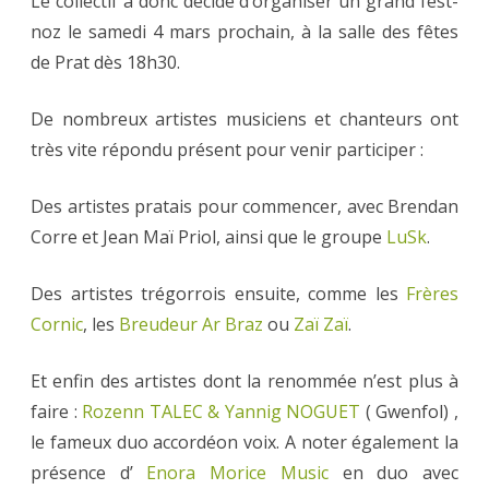
Le collectif a donc décidé d’organiser un grand fest-
noz le samedi 4 mars prochain, à la salle des fêtes
de Prat dès 18h30.
De nombreux artistes musiciens et chanteurs ont
très vite répondu présent pour venir participer :
Des artistes pratais pour commencer, avec Brendan
Corre et Jean Maï Priol, ainsi que le groupe
LuSk
.
Des artistes trégorrois ensuite, comme les
Frères
Cornic
, les
Breudeur Ar Braz
ou
Zaï Zaï
.
Et enfin des artistes dont la renommée n’est plus à
faire :
Rozenn TALEC & Yannig NOGUET
( Gwenfol) ,
le fameux duo accordéon voix. A noter également la
présence d’
Enora Morice Music
en duo avec