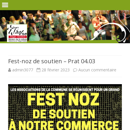
Skip
to
content
Fest-noz de soutien – Prat 04.03
sur
admin3077
28 février 2023
Aucun commentaire
Fest-
noz
de
soutien
–