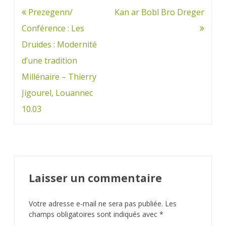
Navigation
Prezegenn/
Kan ar Bobl Bro Dreger
de
Conférence : Les
l’article
Druides : Modernité
d’une tradition
Millénaire – Thierry
Jigourel, Louannec
10.03
Laisser un commentaire
Votre adresse e-mail ne sera pas publiée.
Les
champs obligatoires sont indiqués avec
*