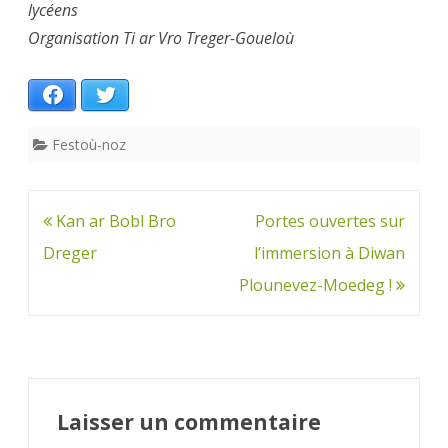
lycéens
Organisation Ti ar Vro Treger-Goueloù
Facebook
Twitter
Festoù-noz
Navigation
Kan ar Bobl Bro
Portes ouvertes sur
de
Dreger
l’immersion à Diwan
l’article
Plounevez-Moedeg !
Laisser un commentaire