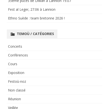
35ème puces de Diwan à Lannion 19.07
Fest al Leger, 27.06 à Lannion
Ethno Suède : team bretonne 2026 !
TEMOÙ / CATÉGORIES
Concerts
Conférences
Cours
Exposition
Festoù-noz
Non classé
Réunion
Veillée