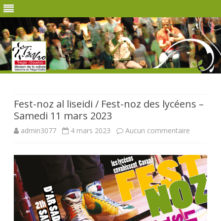
Skip
to
content
Fest-noz al liseidi / Fest-noz des lycéens –
Samedi 11 mars 2023
sur
admin3077
4 mars 2023
Aucun commentaire
Fest-
noz
al
liseidi
/