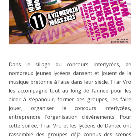
Fest-
noz
des
lycéens
–
Samedi
Dans le sillage du concours Interlycées, de
nombreux jeunes lycéens dansent et jouent de la
11
musique bretonne à l’aise dans leur siècle. Ti ar Vro
mars
les accompagne tout au long de l’année pour les
2023
aider à s’épanouir, former des groupes, les faire
jouer, organiser le concours Interlycées,
entreprendre l’organisation d’événements. Pour
cette soirée, Ti ar Vro et les lycéens de Dantec ont
rassemblé des groupes déjà connus des scènes