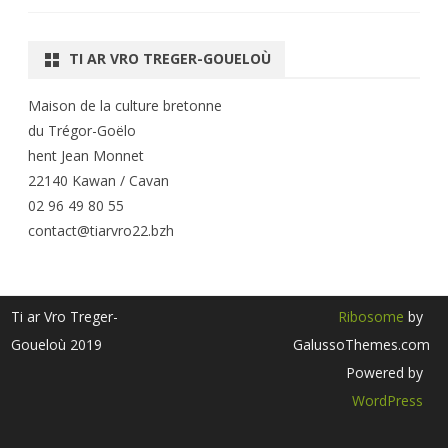
TI AR VRO TREGER-GOUELOÙ
Maison de la culture bretonne
du Trégor-Goëlo
hent Jean Monnet
22140 Kawan / Cavan
02 96 49 80 55
contact@tiarvro22.bzh
Ti ar Vro Treger-
Ribosome
by
Goueloù 2019
GalussoThemes.com
Powered by
WordPress