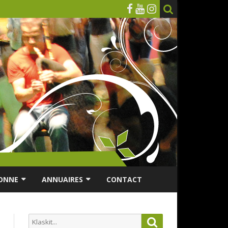
ONNE
ANNUAIRES
CONTACT
RSONNES ÂGÉES
ANNUAIRE ASSOCIATIONS
Search
Search
ES
ANNUAIRES DES MUSICIENS