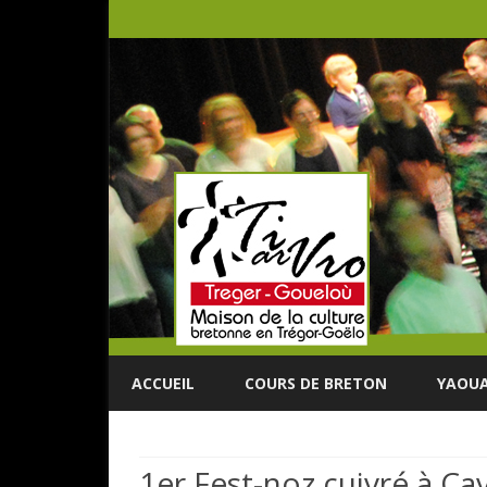
ACCUEIL
COURS DE BRETON
YAOUA
1er Fest-noz cuivré à Ca