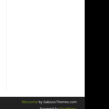
Ribosome
by GalussoThemes.com
Powered by
WordPress