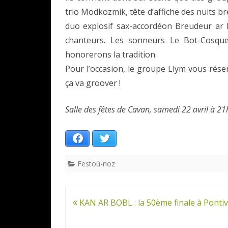
trio Modkozmik, tête d’affiche des nuits b
duo explosif sax-accordéon Breudeur ar 
chanteurs. Les sonneurs Le Bot-Cosque
honorerons la tradition.
Pour l’occasion, le groupe Llym vous rése
ça va groover !
Salle des fêtes de Cavan, samedi 22 avril à 21h
Facebook
Twitter
Festoù-noz
Navigation
KAN AR BOBL : la 50ème finale à Pontivy
de