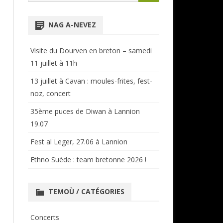
for:
NTENSIVES
ANNUAIRE RÉGIONAL
NAG A-NEVEZ
CERCLES ET BAGADOÙ
Visite du Dourven en breton – samedi
11 juillet à 11h
13 juillet à Cavan : moules-frites, fest-
noz, concert
35ème puces de Diwan à Lannion
19.07
Fest al Leger, 27.06 à Lannion
Ethno Suède : team bretonne 2026 !
TEMOÙ / CATÉGORIES
Concerts