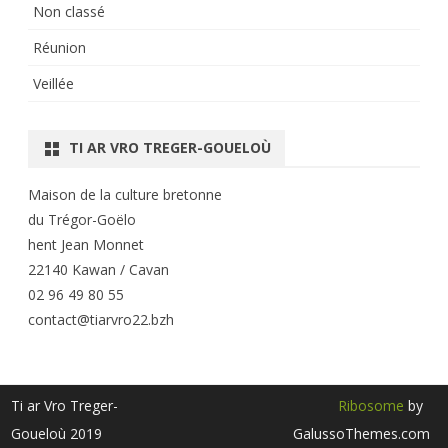
Non classé
Réunion
Veillée
TI AR VRO TREGER-GOUELOÙ
Maison de la culture bretonne
du Trégor-Goëlo
hent Jean Monnet
22140 Kawan / Cavan
02 96 49 80 55
contact@tiarvro22.bzh
Ti ar Vro Treger-
Ribosome
by
Goueloù 2019
GalussoThemes.com