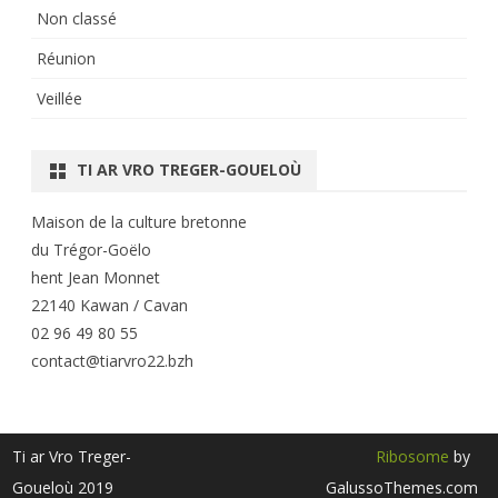
Non classé
Réunion
Veillée
TI AR VRO TREGER-GOUELOÙ
Maison de la culture bretonne
du Trégor-Goëlo
hent Jean Monnet
22140 Kawan / Cavan
02 96 49 80 55
contact@tiarvro22.bzh
Ti ar Vro Treger-
Ribosome
by
Goueloù 2019
GalussoThemes.com