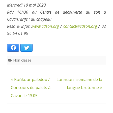
Mercredi 10 mai 2023
Rdv 16h30 au Centre de découverte du son à
Cavan
Tarifs : au chapeau
Résa & Infos :
www.cdson.org
/
contact@cdson.org
/ 02
96 54 61 99
Facebook
Twitter
Non classé
Navigation
Koñkour paledoù /
Lannuon : semaine de la
de
Concours de palets à
langue bretonne
l’article
Cavan le 13.05