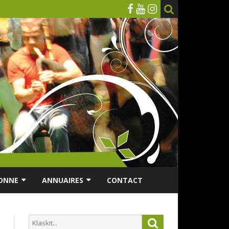
ONNE
ANNUAIRES
CONTACT
RSONNES ÂGÉES
ANNUAIRE ASSOCIATIONS
Search
Search
ES
ANNUAIRES DES MUSICIENS