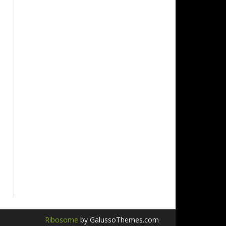
Ribosome
by GalussoThemes.com