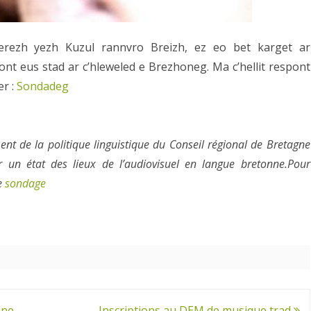
kerezh yezh Kuzul rannvro Breizh, ez eo bet karget ar
nt eus stad ar c’hleweled e Brezhoneg. Ma c’hellit respont
r :
Sondadeg
t de la politique linguistique du Conseil régional de Bretagne
ir un état des lieux de l’audiovisuel en langue bretonne.Pour
ce
sondage
nne
Inscriptions au DEM de musique trad