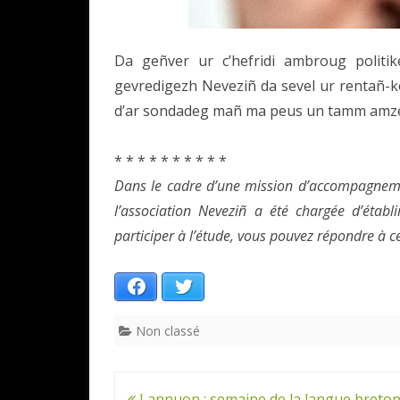
Da geñver ur c’hefridi ambroug politi
gevredigezh Neveziñ da sevel ur rentañ-ko
d’ar sondadeg mañ ma peus un tamm amze
* * * * * * * * * *
Dans le cadre d’une mission d’accompagnemen
l’association Neveziñ a été chargée d’établ
participer à l’étude, vous pouvez répondre à 
Facebook
Twitter
Non classé
Navigation
Lannuon : semaine de la langue breto