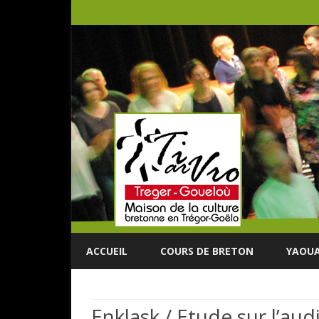
ACCUEIL
COURS DE BRETON
YAOUA
Enklask / Etude sur l’aud