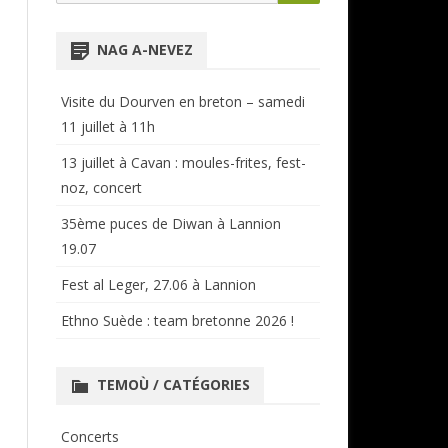
for:
NTENSIVES
ANNUAIRE RÉGIONAL
NAG A-NEVEZ
CERCLES ET BAGADOÙ
Visite du Dourven en breton – samedi
11 juillet à 11h
13 juillet à Cavan : moules-frites, fest-
noz, concert
35ème puces de Diwan à Lannion
19.07
Fest al Leger, 27.06 à Lannion
Ethno Suède : team bretonne 2026 !
TEMOÙ / CATÉGORIES
Concerts