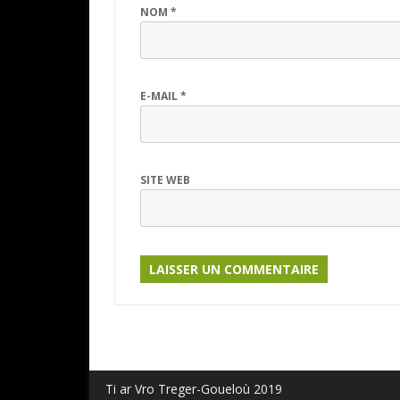
NOM
*
E-MAIL
*
SITE WEB
Ti ar Vro Treger-Goueloù 2019