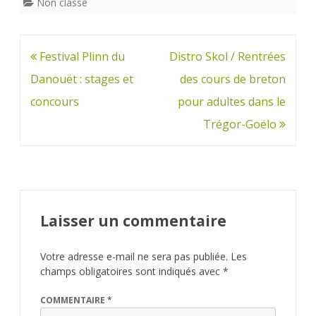
Non classé
Navigation
Festival Plinn du
Distro Skol / Rentrées
de
Danouët : stages et
des cours de breton
l’article
concours
pour adultes dans le
Trégor-Goëlo
Laisser un commentaire
Votre adresse e-mail ne sera pas publiée.
Les
champs obligatoires sont indiqués avec
*
COMMENTAIRE
*