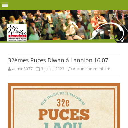
Skip
to
content
32èmes Puces Diwan à Lannion 16.07
sur
admin3077
3 juillet 2023
Aucun commentaire
32èmes
Puces
Diwan
à
Lannion