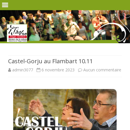
Skip
to
content
Castel-Gorju au Flambart 10.11
sur
admin3077
6 novembre 2023
Aucun commentaire
Cast
Gorj
au
Flam
10.1