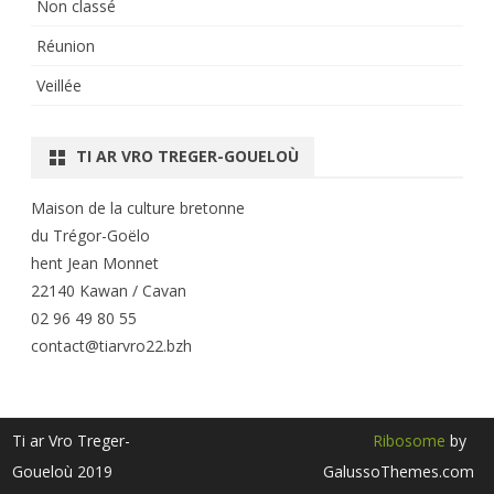
Non classé
Réunion
Veillée
TI AR VRO TREGER-GOUELOÙ
Maison de la culture bretonne
du Trégor-Goëlo
hent Jean Monnet
22140 Kawan / Cavan
02 96 49 80 55
contact@tiarvro22.bzh
Ti ar Vro Treger-
Ribosome
by
Goueloù 2019
GalussoThemes.com