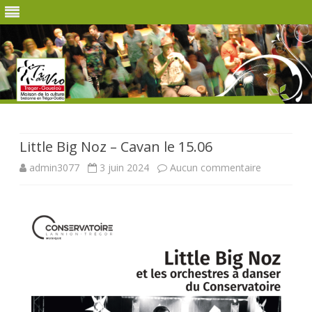
Skip
to
content
Little Big Noz – Cavan le 15.06
sur
admin3077
3 juin 2024
Aucun commentaire
Little
Big
Noz
–
Cavan