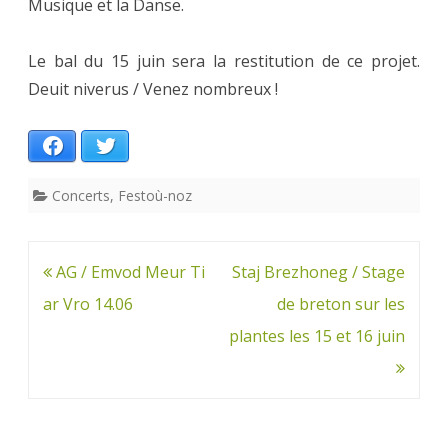
Musique et la Danse.
Le bal du 15 juin sera la restitution de ce projet.
Deuit niverus / Venez nombreux !
Facebook
Twitter
Concerts
,
Festoù-noz
Navigation
AG / Emvod Meur Ti
Staj Brezhoneg / Stage
de
ar Vro 14.06
de breton sur les
l’article
plantes les 15 et 16 juin