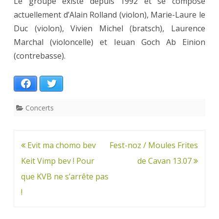
Le groupe existe depuis 1992 et se compose
actuellement d’Alain Rolland (violon), Marie-Laure le
Duc (violon), Vivien Michel (bratsch), Laurence
Marchal (violoncelle) et Ieuan Goch Ab Einion
(contrebasse).
Facebook
Twitter
Concerts
Navigation
Evit ma chomo bev
Fest-noz / Moules Frites
de
Keit Vimp bev ! Pour
de Cavan 13.07
l’article
que KVB ne s’arrête pas
!