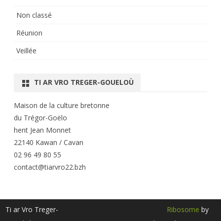
Non classé
Réunion
Veillée
TI AR VRO TREGER-GOUELOÙ
Maison de la culture bretonne
du Trégor-Goëlo
hent Jean Monnet
22140 Kawan / Cavan
02 96 49 80 55
contact@tiarvro22.bzh
Ti ar Vro Treger-
Ribosome
by