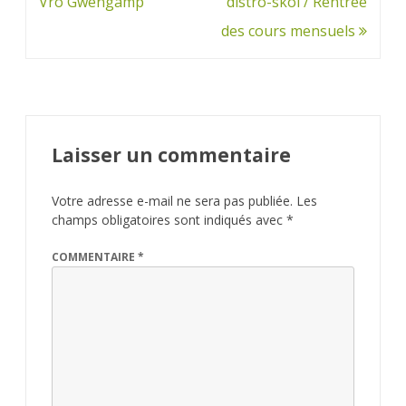
de
Vro Gwengamp
distro-skol / Rentrée
l’article
des cours mensuels
Laisser un commentaire
Votre adresse e-mail ne sera pas publiée.
Les
champs obligatoires sont indiqués avec
*
COMMENTAIRE
*