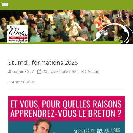
Skip
to
content
Stumdi, formations 2025
admin3077
20 novembre 2024
Aucun
sur
commentaire
Stumdi,
formations
2025