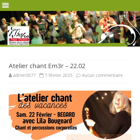
Skip
to
content
Atelier chant Em3r – 22.02
sur
admin3077
7 février 2025
Aucun commentaire
Atelier
chant
Em3r
–
22.02