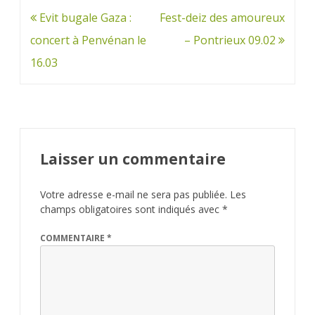
Navigation
Evit bugale Gaza :
Fest-deiz des amoureux
de
concert à Penvénan le
– Pontrieux 09.02
l’article
16.03
Laisser un commentaire
Votre adresse e-mail ne sera pas publiée.
Les
champs obligatoires sont indiqués avec
*
COMMENTAIRE
*