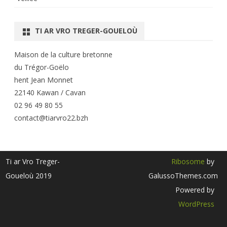
TI AR VRO TREGER-GOUELOÙ
Maison de la culture bretonne
du Trégor-Goëlo
hent Jean Monnet
22140 Kawan / Cavan
02 96 49 80 55
contact@tiarvro22.bzh
Ti ar Vro Treger-
Ribosome
by
Goueloù 2019
GalussoThemes.com
Powered by
WordPress