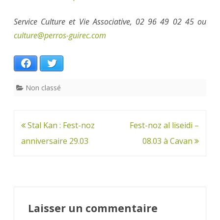
Service Culture et Vie Associative, 02 96 49 02 45 ou
culture@perros-guirec.com
Facebook
Twitter
Non classé
Navigation
Stal Kan : Fest-noz
Fest-noz al liseidi –
de
anniversaire 29.03
08.03 à Cavan
l’article
Laisser un commentaire