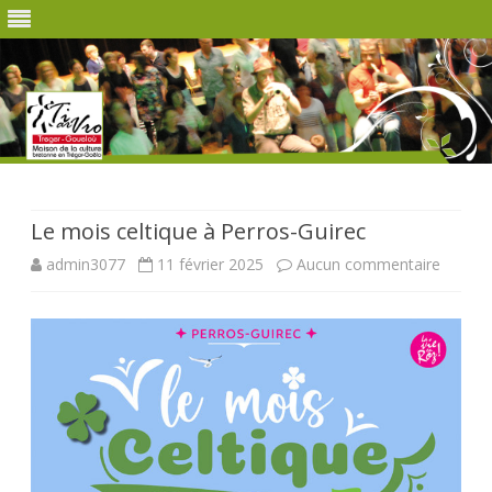
Skip
to
content
Le mois celtique à Perros-Guirec
sur
admin3077
11 février 2025
Aucun commentaire
Le
mois
celtiqu
à
Perros-