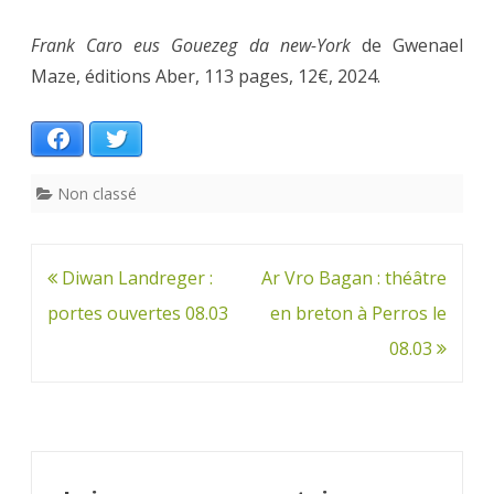
Frank Caro eus Gouezeg da new-York
de Gwenael
Maze, éditions Aber, 113 pages, 12€, 2024.
Facebook
Twitter
Non classé
Navigation
Diwan Landreger :
Ar Vro Bagan : théâtre
de
portes ouvertes 08.03
en breton à Perros le
l’article
08.03