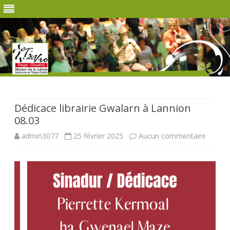
Skip
to
content
Dédicace librairie Gwalarn à Lannion
08.03
sur
admin3077
25 février 2025
Aucun commentaire
Dédica
librairie
Gwalar
à
Lannio