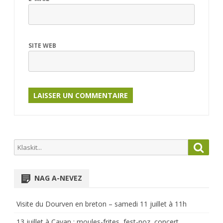
SITE WEB
Search
Searc
for:
NAG A-NEVEZ
Visite du Dourven en breton – samedi 11 juillet à 11h
13 juillet à Cavan : moules-frites, fest-noz, concert