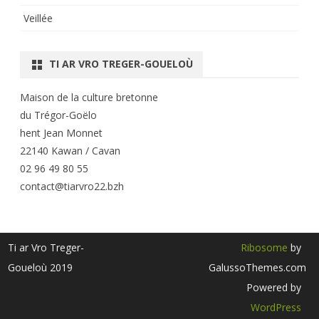
Veillée
TI AR VRO TREGER-GOUELOÙ
Maison de la culture bretonne
du Trégor-Goëlo
hent Jean Monnet
22140 Kawan / Cavan
02 96 49 80 55
contact@tiarvro22.bzh
Ti ar Vro Treger-
Ribosome
by
Goueloù 2019
GalussoThemes.com
Powered by
WordPress