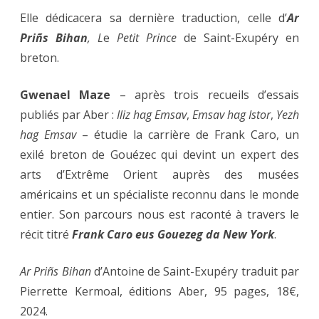
Elle dédicacera sa dernière traduction, celle d’
Ar
Priñs Bihan
, L
e
Petit Prince
de Saint-Exupéry en
breton.
Gwenael Maze
– après trois recueils d’essais
publiés par Aber :
Iliz hag Emsav
,
Emsav hag Istor
,
Yezh
hag Emsav
– étudie la carrière de Frank Caro, un
exilé breton de Gouézec qui devint un expert des
arts d’Extrême Orient auprès des musées
américains et un spécialiste reconnu dans le monde
entier. Son parcours nous est raconté à travers le
récit titré
Frank Caro eus Gouezeg da New York
.
Ar Priñs Bihan
d’Antoine de Saint-Exupéry traduit par
Pierrette Kermoal, éditions Aber, 95 pages, 18€,
2024.