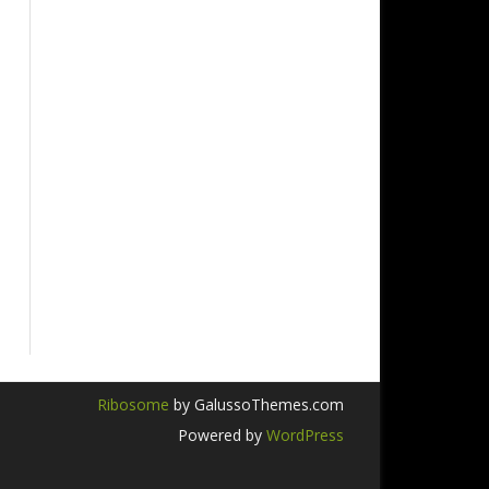
Ribosome
by GalussoThemes.com
Powered by
WordPress