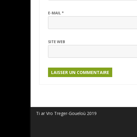
E-MAIL
*
SITE WEB
Ti ar Vro Treger-Goueloù 2019