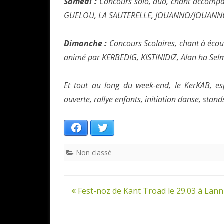
Samedi :
Concours solo, duo, chant accompa
GUELOU, LA SAUTERELLE, JOUANNO/JOUAN
Dimanche :
Concours Scolaires, chant à écou
animé par KERBEDIG, KISTINIDIZ, Alan ha 
Et tout au long du week-end, le KerKAB, es
ouverte, rallye enfants, initiation danse, stan
Facebook
Twitter
Non classé
Navigation
Fest-noz de Kant Troad le 29.03 à Lann
de
l’article