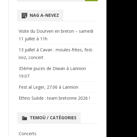
for:
NTENSIVES
ANNUAIRE RÉGIONAL
NAG A-NEVEZ
CERCLES ET BAGADOÙ
Visite du Dourven en breton – samedi
11 juillet à 11h
13 juillet à Cavan : moules-frites, fest-
noz, concert
35ème puces de Diwan à Lannion
19.07
Fest al Leger, 27.06 à Lannion
Ethno Suède : team bretonne 2026 !
TEMOÙ / CATÉGORIES
Concerts