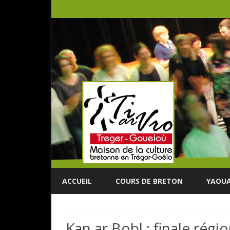
ACCUEIL
COURS DE BRETON
YAOUA
Kan ar Bobl : finale régio