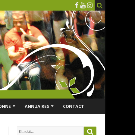
ONNE
ANNUAIRES
CONTACT
RSONNES ÂGÉES
ANNUAIRE ASSOCIATIONS
Search
Search
ES
ANNUAIRES DES MUSICIENS