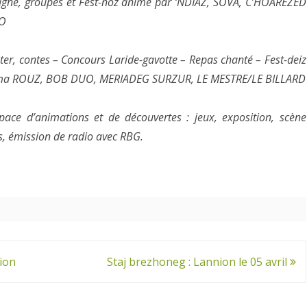
gné, groupes et Fest-noz animé par ‘NDIAZ, SOVA, C’HOAREZED
NO
ter, contes – Concours Laride-gavotte – Repas chanté – Fest-deiz
Selma ROUZ, BOB DUO, MERIADEG SURZUR, LE MESTRE/LE BILLARD
pace d’animations et de découvertes : jeux, exposition, scène
ds, émission de radio avec RBG.
ion
Staj brezhoneg : Lannion le 05 avril