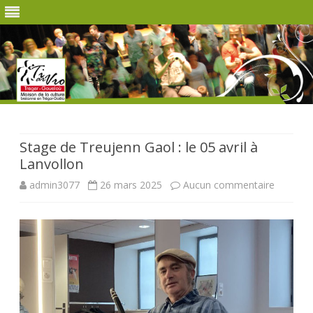
Skip
to
content
Stage de Treujenn Gaol : le 05 avril à
Lanvollon
sur
admin3077
26 mars 2025
Aucun commentaire
Stage
de
Treujen
Gaol
: