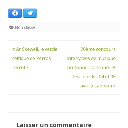
Facebook
Twitter
Non classé
Navigation
Ar Skewell, le cercle
20ème concours
de
celtique de Perros
Interlycées de musique
l’article
recrute
bretonne : concours et
fest-noz les 04 et 05
avril à Lannion
Laisser un commentaire