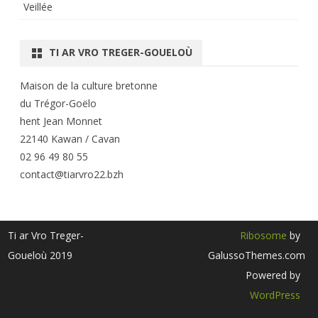
Veillée
TI AR VRO TREGER-GOUELOÙ
Maison de la culture bretonne
du Trégor-Goëlo
hent Jean Monnet
22140 Kawan / Cavan
02 96 49 80 55
contact@tiarvro22.bzh
Ti ar Vro Treger-
Ribosome
by
Goueloù 2019
GalussoThemes.com
Powered by
WordPress