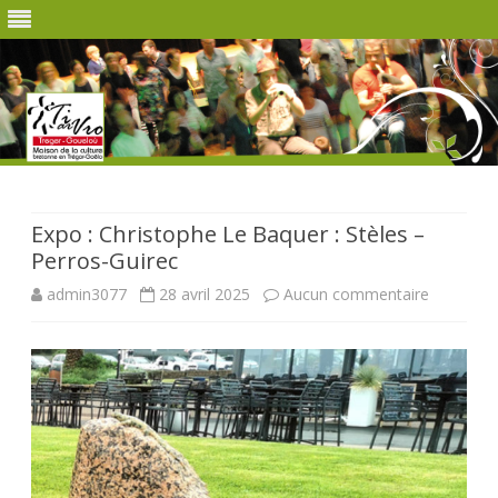
Skip
to
content
Expo : Christophe Le Baquer : Stèles –
Perros-Guirec
sur
admin3077
28 avril 2025
Aucun commentaire
Expo
:
Christoph
Le
Baquer