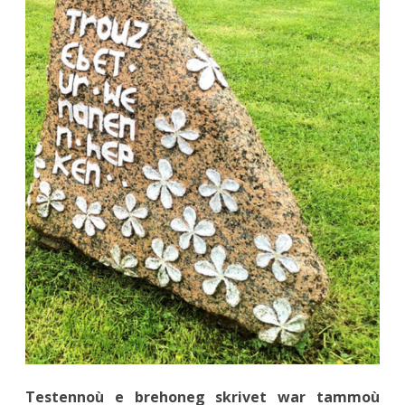
:
Stèles
–
Perros-
Guirec
Testennoù e brehoneg skrivet war tammoù