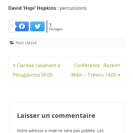
David ‘Hopi’ Hopkins :
percussions
1
1
Twitter
Facebook
Partages
Non classé
Navigation
Clarisse Lavanant à
Conférence : Rozenn
de
Plougasnoù 09.05
Milin – Trévou 14.05
l’article
Laisser un commentaire
Votre adresse e-mail ne sera pas publiée.
Les