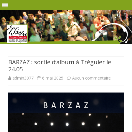
Skip
to
content
BARZAZ : sortie d’album à Tréguier le
24.05
sur
admin3077
6 mai 2025
Aucun commentaire
BARZAZ
:
sortie
d’album
à